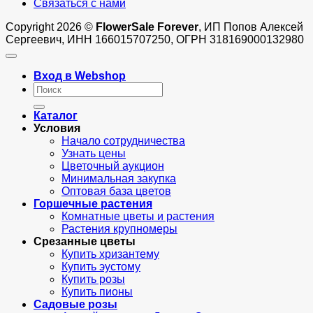
Связаться с нами
Copyright 2026 ©
FlowerSale Forever
, ИП Попов Алексей
Сергеевич, ИНН 166015707250, ОГРН 318169000132980
Вход в Webshop
Искать:
Каталог
Условия
Начало сотрудничества
Узнать цены
Цветочный аукцион
Минимальная закупка
Оптовая база цветов
Горшечные растения
Комнатные цветы и растения
Растения крупномеры
Срезанные цветы
Купить хризантему
Купить эустому
Купить розы
Купить пионы
Садовые розы