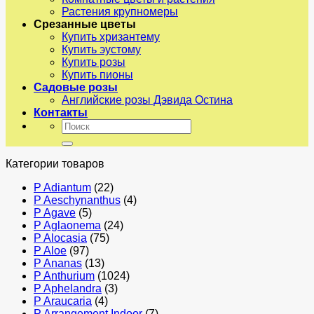
Растения крупномеры
Срезанные цветы
Купить хризантему
Купить эустому
Купить розы
Купить пионы
Садовые розы
Английские розы Дэвида Остина
Контакты
Искать:
Категории товаров
P Adiantum
(22)
P Aeschynanthus
(4)
P Agave
(5)
P Aglaonema
(24)
P Alocasia
(75)
P Aloe
(97)
P Ananas
(13)
P Anthurium
(1024)
P Aphelandra
(3)
P Araucaria
(4)
P Arrangement Indoor
(7)