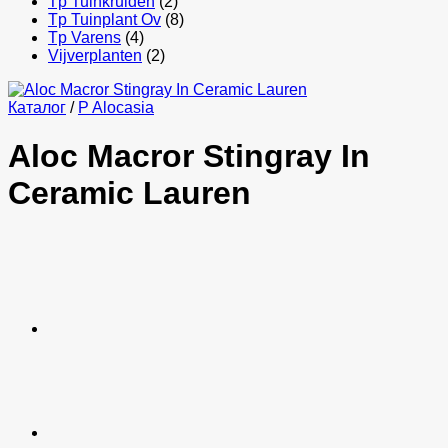
Tp Tuinkruiden
(2)
Tp Tuinplant Ov
(8)
Tp Varens
(4)
Vijverplanten
(2)
Каталог
/
P Alocasia
Aloc Macror Stingray In
Ceramic Lauren