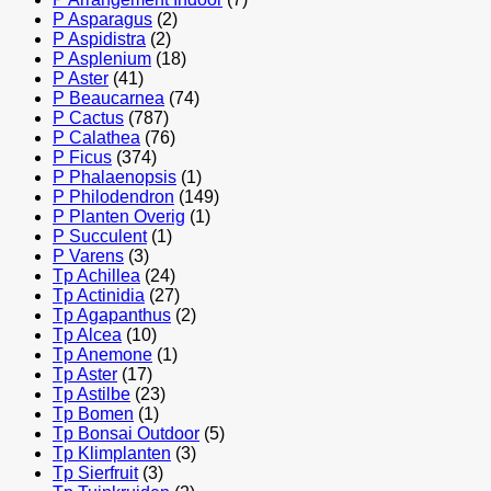
P Asparagus
(2)
P Aspidistra
(2)
P Asplenium
(18)
P Aster
(41)
P Beaucarnea
(74)
P Cactus
(787)
P Calathea
(76)
P Ficus
(374)
P Phalaenopsis
(1)
P Philodendron
(149)
P Planten Overig
(1)
P Succulent
(1)
P Varens
(3)
Tp Achillea
(24)
Tp Actinidia
(27)
Tp Agapanthus
(2)
Tp Alcea
(10)
Tp Anemone
(1)
Tp Aster
(17)
Tp Astilbe
(23)
Tp Bomen
(1)
Tp Bonsai Outdoor
(5)
Tp Klimplanten
(3)
Tp Sierfruit
(3)