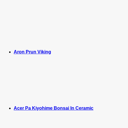
Aron Prun Viking
Acer Pa Kiyohime Bonsai In Ceramic
M