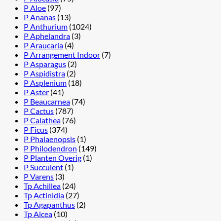
P Aloe
(97)
P Ananas
(13)
P Anthurium
(1024)
P Aphelandra
(3)
P Araucaria
(4)
P Arrangement Indoor
(7)
P Asparagus
(2)
P Aspidistra
(2)
P Asplenium
(18)
P Aster
(41)
P Beaucarnea
(74)
P Cactus
(787)
P Calathea
(76)
P Ficus
(374)
P Phalaenopsis
(1)
P Philodendron
(149)
P Planten Overig
(1)
P Succulent
(1)
P Varens
(3)
Tp Achillea
(24)
Tp Actinidia
(27)
Tp Agapanthus
(2)
Tp Alcea
(10)