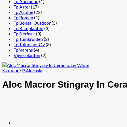
Tp Anemone
(1)
Tp Aster
(17)
Tp Astilbe
(23)
Tp Bomen
(1)
Tp Bonsai Outdoor
(5)
Tp Klimplanten
(3)
Tp Sierfruit
(3)
Tp Tuinkruiden
(2)
Tp Tuinplant Ov
(8)
Tp Varens
(4)
Vijverplanten
(2)
Каталог
/
P Alocasia
Aloc Macror Stingray In Cer