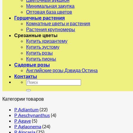
Минимальная закупка
Оптовая база цветов
Горшечные растения
Комнатные цветы и растения
Растения крупномеры
Срезанные цветы
Купить хризантему
Купить эустому
Купить розы
Купить пионы
Садовые розы
Английские розы Дэвида Остина
Контакты
Искать:
Категории товаров
P Adiantum
(22)
P Aeschynanthus
(4)
P Agave
(5)
P Aglaonema
(24)
P Alocasia
(75)