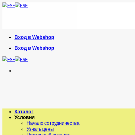
Skip
to
content
Вход в Webshop
Вход в Webshop
Каталог
Условия
Начало сотрудничества
Узнать цены
Цветочный аукцион