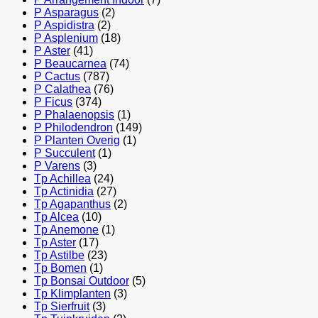
P Asparagus
(2)
P Aspidistra
(2)
P Asplenium
(18)
P Aster
(41)
P Beaucarnea
(74)
P Cactus
(787)
P Calathea
(76)
P Ficus
(374)
P Phalaenopsis
(1)
P Philodendron
(149)
P Planten Overig
(1)
P Succulent
(1)
P Varens
(3)
Tp Achillea
(24)
Tp Actinidia
(27)
Tp Agapanthus
(2)
Tp Alcea
(10)
Tp Anemone
(1)
Tp Aster
(17)
Tp Astilbe
(23)
Tp Bomen
(1)
Tp Bonsai Outdoor
(5)
Tp Klimplanten
(3)
Tp Sierfruit
(3)