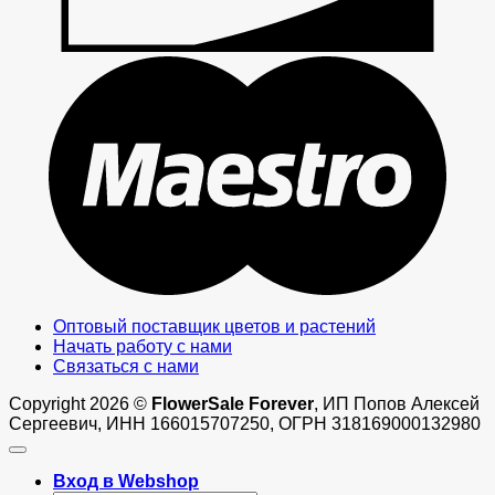
M
Оптовый поставщик цветов и растений
Начать работу с нами
Связаться с нами
Copyright 2026 ©
FlowerSale Forever
, ИП Попов Алексей
Сергеевич, ИНН 166015707250, ОГРН 318169000132980
Вход в Webshop