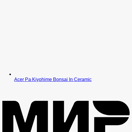
Acer Pa Kiyohime Bonsai In Ceramic
M