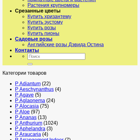
Растения крупномеры
Срезанные цветы
Купить хризантему
Купить эустому
Купить розы
Купить пионы
Садовые розы
Английские розы Дэвида Остина
Контакты
Искать:
Категории товаров
P Adiantum
(22)
P Aeschynanthus
(4)
P Agave
(5)
P Aglaonema
(24)
P Alocasia
(75)
P Aloe
(97)
P Ananas
(13)
P Anthurium
(1024)
P Aphelandra
(3)
P Araucaria
(4)
P Arrangement Indoor
(7)