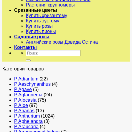
Растения крупномеры
Срезанные цветы
Купить хризантему
Купить эустому
Купить розы
Купить пионы
Садовые розы
Английские розы Дэвида Остина
Контакты
Искать:
Категории товаров
P Adiantum
(22)
P Aeschynanthus
(4)
P Agave
(5)
P Aglaonema
(24)
P Alocasia
(75)
P Aloe
(97)
P Ananas
(13)
P Anthurium
(1024)
P Aphelandra
(3)
P Araucaria
(4)
P Arrangement Indoor
(7)