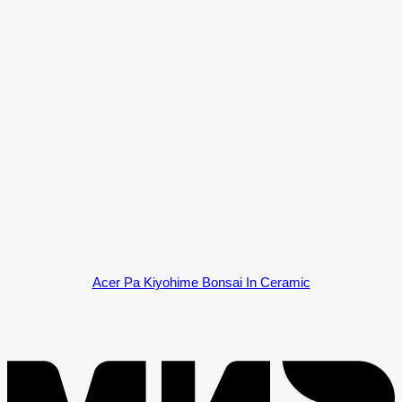
Acer Pa Kiyohime Bonsai In Ceramic
M