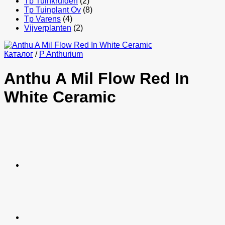
Tp Tuinkruiden
(2)
Tp Tuinplant Ov
(8)
Tp Varens
(4)
Vijverplanten
(2)
Каталог
/
P Anthurium
Anthu A Mil Flow Red In
White Ceramic