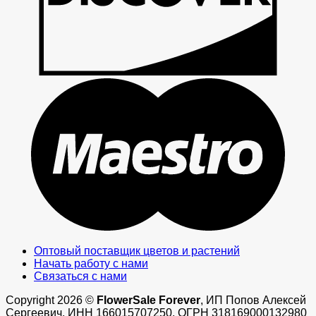
M
Оптовый поставщик цветов и растений
Начать работу с нами
Связаться с нами
Copyright 2026 ©
FlowerSale Forever
, ИП Попов Алексей
Сергеевич, ИНН 166015707250, ОГРН 318169000132980