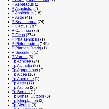
P Asparagus
(2)
P Aspidistra
(2)
P Asplenium
(18)
P Aster
(41)
P Beaucarnea
(74)
P Cactus
(787)
P Calathea
(76)
P Ficus
(374)
P Phalaenopsis
(1)
P Philodendron
(149)
P Planten Overig
(1)
P Succulent
(1)
P Varens
(3)
Tp Achillea
(24)
Tp Actinidia
(27)
Tp Agapanthus
(2)
Tp Alcea
(10)
Tp Anemone
(1)
Tp Aster
(17)
Tp Astilbe
(23)
Tp Bomen
(1)
Tp Bonsai Outdoor
(5)
Tp Klimplanten
(3)
Tp Sierfruit
(3)