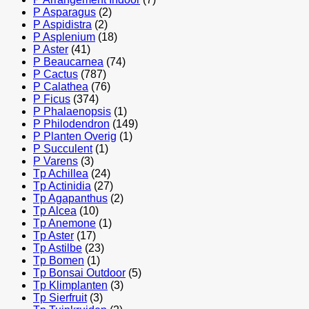
P Asparagus
(2)
P Aspidistra
(2)
P Asplenium
(18)
P Aster
(41)
P Beaucarnea
(74)
P Cactus
(787)
P Calathea
(76)
P Ficus
(374)
P Phalaenopsis
(1)
P Philodendron
(149)
P Planten Overig
(1)
P Succulent
(1)
P Varens
(3)
Tp Achillea
(24)
Tp Actinidia
(27)
Tp Agapanthus
(2)
Tp Alcea
(10)
Tp Anemone
(1)
Tp Aster
(17)
Tp Astilbe
(23)
Tp Bomen
(1)
Tp Bonsai Outdoor
(5)
Tp Klimplanten
(3)
Tp Sierfruit
(3)