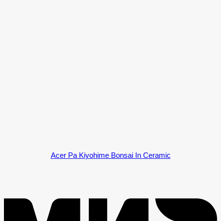
Acer Pa Kiyohime Bonsai In Ceramic
M