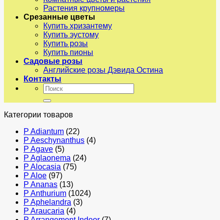
Растения крупномеры
Срезанные цветы
Купить хризантему
Купить эустому
Купить розы
Купить пионы
Садовые розы
Английские розы Дэвида Остина
Контакты
Искать:
Категории товаров
P Adiantum
(22)
P Aeschynanthus
(4)
P Agave
(5)
P Aglaonema
(24)
P Alocasia
(75)
P Aloe
(97)
P Ananas
(13)
P Anthurium
(1024)
P Aphelandra
(3)
P Araucaria
(4)
P Arrangement Indoor
(7)