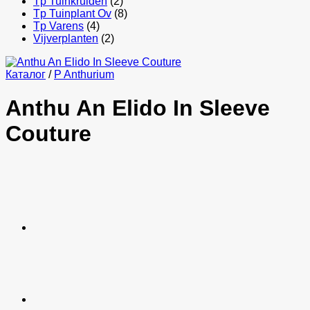
Tp Tuinkruiden
(2)
Tp Tuinplant Ov
(8)
Tp Varens
(4)
Vijverplanten
(2)
Каталог
/
P Anthurium
Anthu An Elido In Sleeve
Couture