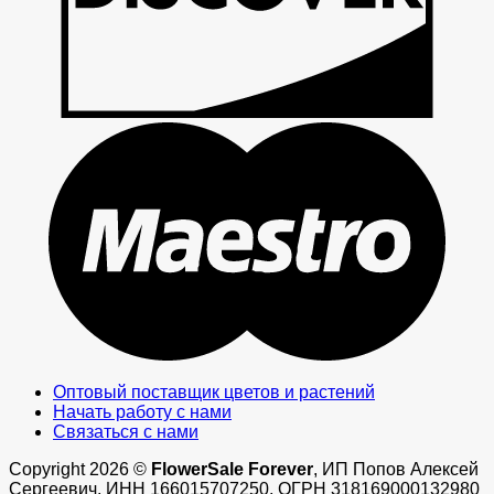
M
Оптовый поставщик цветов и растений
Начать работу с нами
Связаться с нами
Copyright 2026 ©
FlowerSale Forever
, ИП Попов Алексей
Сергеевич, ИНН 166015707250, ОГРН 318169000132980