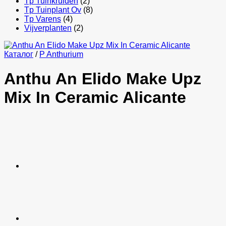
Tp Tuinkruiden
(2)
Tp Tuinplant Ov
(8)
Tp Varens
(4)
Vijverplanten
(2)
Каталог
/
P Anthurium
Anthu An Elido Make Upz
Mix In Ceramic Alicante