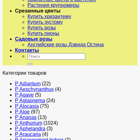
Растения крупномеры
Срезанные цветы
Купить хризантему
Купить эустому
Купить розы
Купить пионы
Садовые розы
Английские розы Дэвида Остина
Контакты
Искать:
Категории товаров
P Adiantum
(22)
P Aeschynanthus
(4)
P Agave
(5)
P Aglaonema
(24)
P Alocasia
(75)
P Aloe
(97)
P Ananas
(13)
P Anthurium
(1024)
P Aphelandra
(3)
P Araucaria
(4)
P Arrangement Indoor
(7)