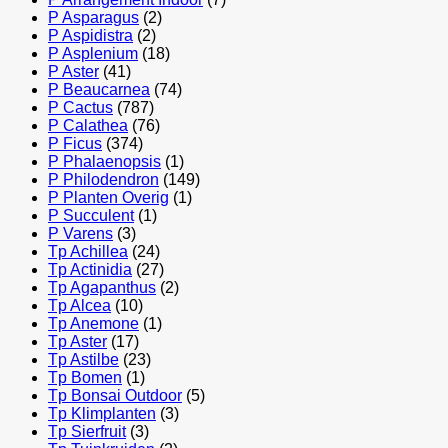
P Asparagus
(2)
P Aspidistra
(2)
P Asplenium
(18)
P Aster
(41)
P Beaucarnea
(74)
P Cactus
(787)
P Calathea
(76)
P Ficus
(374)
P Phalaenopsis
(1)
P Philodendron
(149)
P Planten Overig
(1)
P Succulent
(1)
P Varens
(3)
Tp Achillea
(24)
Tp Actinidia
(27)
Tp Agapanthus
(2)
Tp Alcea
(10)
Tp Anemone
(1)
Tp Aster
(17)
Tp Astilbe
(23)
Tp Bomen
(1)
Tp Bonsai Outdoor
(5)
Tp Klimplanten
(3)
Tp Sierfruit
(3)