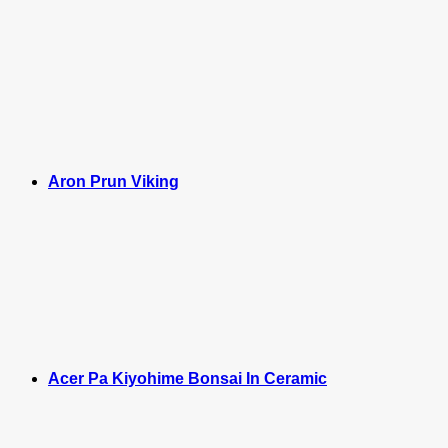
Aron Prun Viking
Acer Pa Kiyohime Bonsai In Ceramic
M