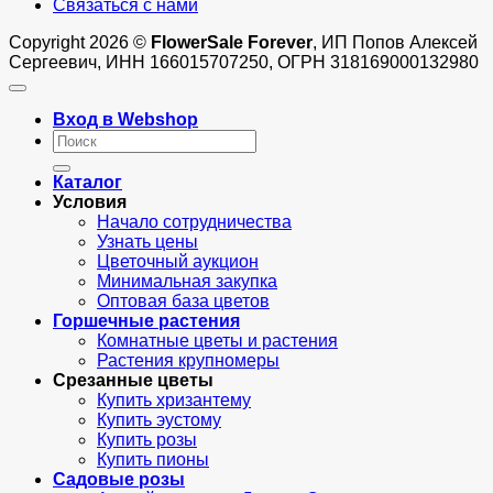
Связаться с нами
Copyright 2026 ©
FlowerSale Forever
, ИП Попов Алексей
Сергеевич, ИНН 166015707250, ОГРН 318169000132980
Вход в Webshop
Искать:
Каталог
Условия
Начало сотрудничества
Узнать цены
Цветочный аукцион
Минимальная закупка
Оптовая база цветов
Горшечные растения
Комнатные цветы и растения
Растения крупномеры
Срезанные цветы
Купить хризантему
Купить эустому
Купить розы
Купить пионы
Садовые розы