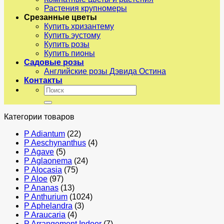
Растения крупномеры
Срезанные цветы
Купить хризантему
Купить эустому
Купить розы
Купить пионы
Садовые розы
Английские розы Дэвида Остина
Контакты
Искать:
Категории товаров
P Adiantum
(22)
P Aeschynanthus
(4)
P Agave
(5)
P Aglaonema
(24)
P Alocasia
(75)
P Aloe
(97)
P Ananas
(13)
P Anthurium
(1024)
P Aphelandra
(3)
P Araucaria
(4)
P Arrangement Indoor
(7)