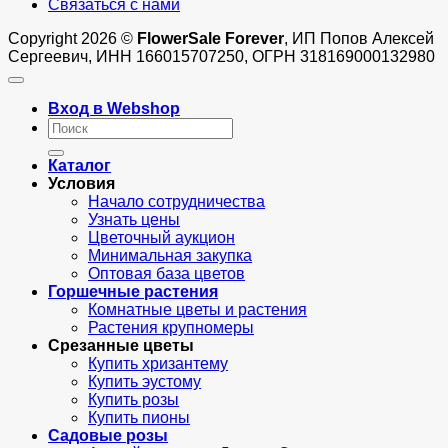
Связаться с нами
Copyright 2026 ©
FlowerSale Forever
, ИП Попов Алексей
Сергеевич, ИНН 166015707250, ОГРН 318169000132980
Вход в Webshop
Искать:
Каталог
Условия
Начало сотрудничества
Узнать цены
Цветочный аукцион
Минимальная закупка
Оптовая база цветов
Горшечные растения
Комнатные цветы и растения
Растения крупномеры
Срезанные цветы
Купить хризантему
Купить эустому
Купить розы
Купить пионы
Садовые розы