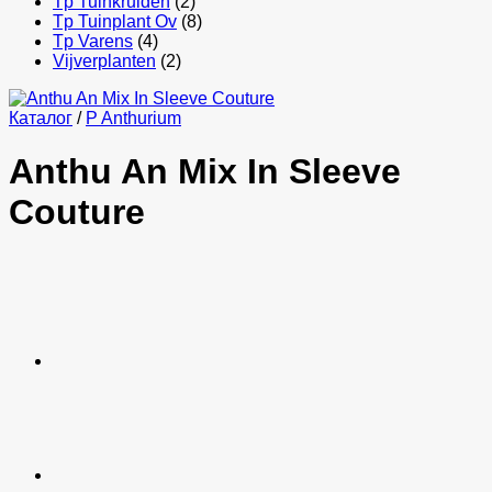
Tp Tuinkruiden
(2)
Tp Tuinplant Ov
(8)
Tp Varens
(4)
Vijverplanten
(2)
Каталог
/
P Anthurium
Anthu An Mix In Sleeve
Couture