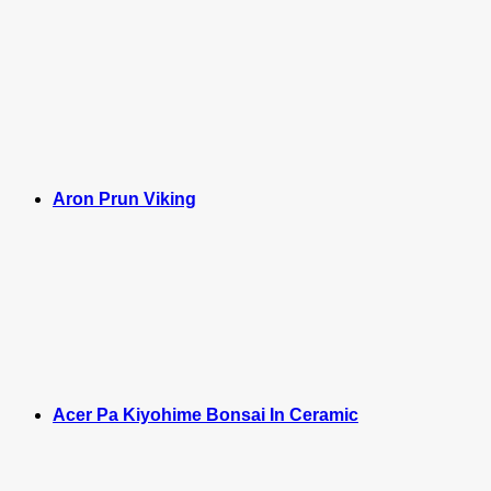
Aron Prun Viking
Acer Pa Kiyohime Bonsai In Ceramic
M