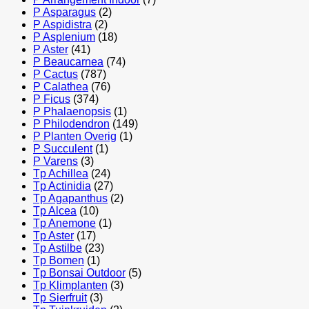
P Asparagus
(2)
P Aspidistra
(2)
P Asplenium
(18)
P Aster
(41)
P Beaucarnea
(74)
P Cactus
(787)
P Calathea
(76)
P Ficus
(374)
P Phalaenopsis
(1)
P Philodendron
(149)
P Planten Overig
(1)
P Succulent
(1)
P Varens
(3)
Tp Achillea
(24)
Tp Actinidia
(27)
Tp Agapanthus
(2)
Tp Alcea
(10)
Tp Anemone
(1)
Tp Aster
(17)
Tp Astilbe
(23)
Tp Bomen
(1)
Tp Bonsai Outdoor
(5)
Tp Klimplanten
(3)
Tp Sierfruit
(3)