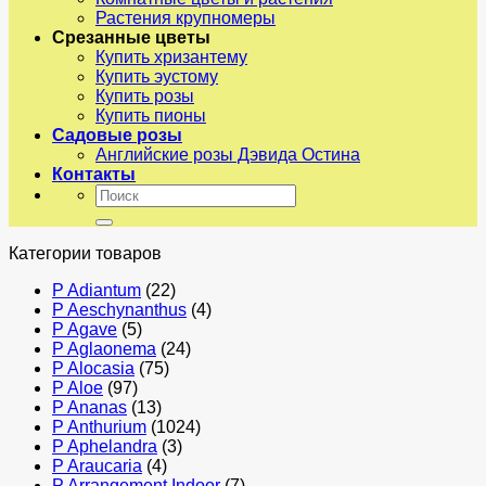
Растения крупномеры
Срезанные цветы
Купить хризантему
Купить эустому
Купить розы
Купить пионы
Садовые розы
Английские розы Дэвида Остина
Контакты
Искать:
Категории товаров
P Adiantum
(22)
P Aeschynanthus
(4)
P Agave
(5)
P Aglaonema
(24)
P Alocasia
(75)
P Aloe
(97)
P Ananas
(13)
P Anthurium
(1024)
P Aphelandra
(3)
P Araucaria
(4)
P Arrangement Indoor
(7)