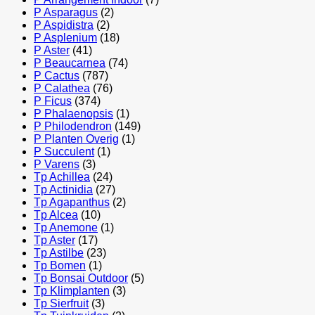
P Asparagus
(2)
P Aspidistra
(2)
P Asplenium
(18)
P Aster
(41)
P Beaucarnea
(74)
P Cactus
(787)
P Calathea
(76)
P Ficus
(374)
P Phalaenopsis
(1)
P Philodendron
(149)
P Planten Overig
(1)
P Succulent
(1)
P Varens
(3)
Tp Achillea
(24)
Tp Actinidia
(27)
Tp Agapanthus
(2)
Tp Alcea
(10)
Tp Anemone
(1)
Tp Aster
(17)
Tp Astilbe
(23)
Tp Bomen
(1)
Tp Bonsai Outdoor
(5)
Tp Klimplanten
(3)
Tp Sierfruit
(3)