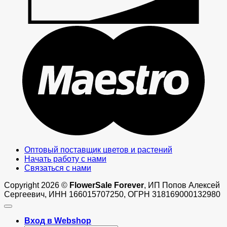
M
Оптовый поставщик цветов и растений
Начать работу с нами
Связаться с нами
Copyright 2026 ©
FlowerSale Forever
, ИП Попов Алексей
Сергеевич, ИНН 166015707250, ОГРН 318169000132980
Вход в Webshop