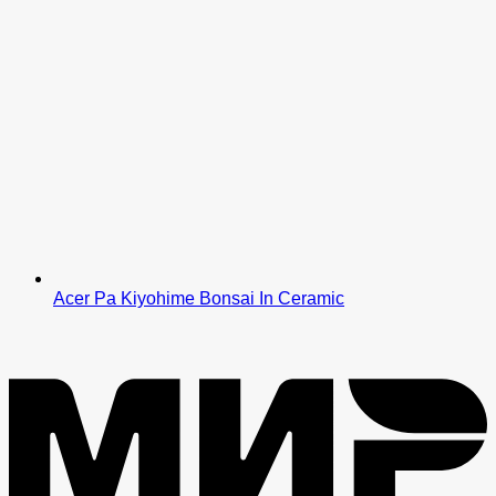
Acer Pa Kiyohime Bonsai In Ceramic
M