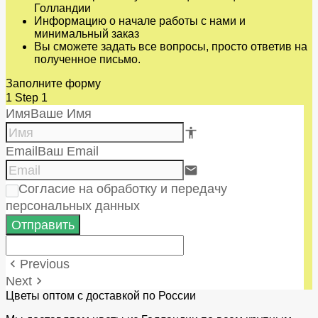
Голландии
Информацию о начале работы с нами и
минимальный заказ
Вы сможете задать все вопросы, просто ответив на
полученное письмо.
Заполните форму
1
Step 1
Имя
Ваше Имя
accessibility e84e
Email
Ваш Email
email
Согласие на обработку и передачу
персональных данных
Отправить
Previous
keyboard_arrow_left
Next
keyboard_arrow_right
Цветы оптом с доставкой по России