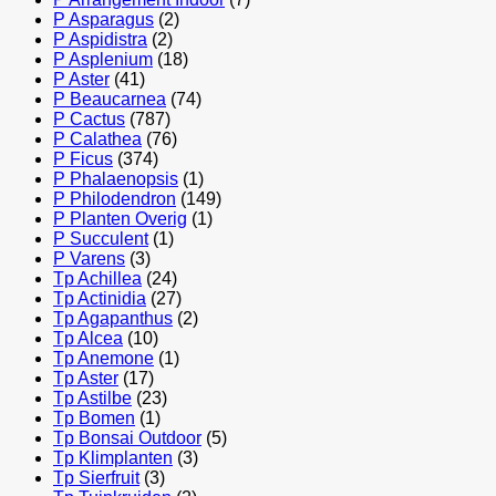
P Asparagus
(2)
P Aspidistra
(2)
P Asplenium
(18)
P Aster
(41)
P Beaucarnea
(74)
P Cactus
(787)
P Calathea
(76)
P Ficus
(374)
P Phalaenopsis
(1)
P Philodendron
(149)
P Planten Overig
(1)
P Succulent
(1)
P Varens
(3)
Tp Achillea
(24)
Tp Actinidia
(27)
Tp Agapanthus
(2)
Tp Alcea
(10)
Tp Anemone
(1)
Tp Aster
(17)
Tp Astilbe
(23)
Tp Bomen
(1)
Tp Bonsai Outdoor
(5)
Tp Klimplanten
(3)
Tp Sierfruit
(3)