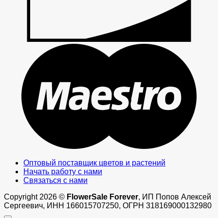
M
Оптовый поставщик цветов и растений
Начать работу с нами
Связаться с нами
Copyright 2026 ©
FlowerSale Forever
, ИП Попов Алексей
Сергеевич, ИНН 166015707250, ОГРН 318169000132980