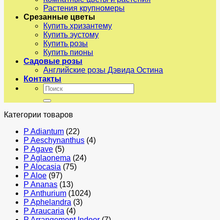
Растения крупномеры
Срезанные цветы
Купить хризантему
Купить эустому
Купить розы
Купить пионы
Садовые розы
Английские розы Дэвида Остина
Контакты
Искать:
Категории товаров
P Adiantum
(22)
P Aeschynanthus
(4)
P Agave
(5)
P Aglaonema
(24)
P Alocasia
(75)
P Aloe
(97)
P Ananas
(13)
P Anthurium
(1024)
P Aphelandra
(3)
P Araucaria
(4)
P Arrangement Indoor
(7)