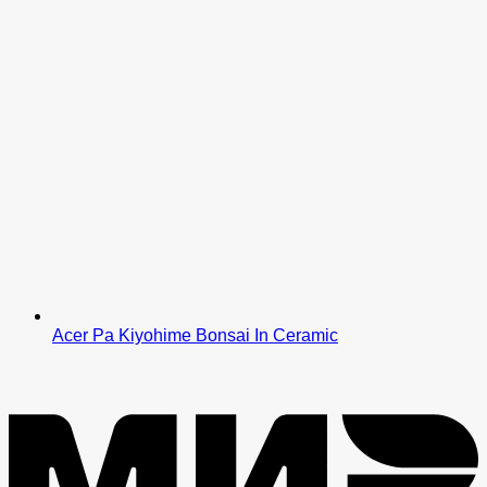
Acer Pa Kiyohime Bonsai In Ceramic
M