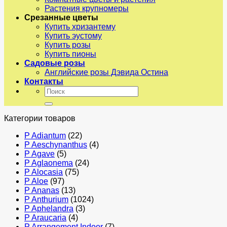
Растения крупномеры
Срезанные цветы
Купить хризантему
Купить эустому
Купить розы
Купить пионы
Садовые розы
Английские розы Дэвида Остина
Контакты
Искать:
Категории товаров
P Adiantum
(22)
P Aeschynanthus
(4)
P Agave
(5)
P Aglaonema
(24)
P Alocasia
(75)
P Aloe
(97)
P Ananas
(13)
P Anthurium
(1024)
P Aphelandra
(3)
P Araucaria
(4)
P Arrangement Indoor
(7)