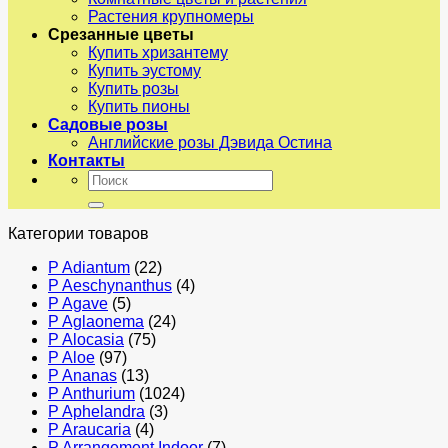
Растения крупномеры
Срезанные цветы
Купить хризантему
Купить эустому
Купить розы
Купить пионы
Садовые розы
Английские розы Дэвида Остина
Контакты
Искать:
Категории товаров
P Adiantum
(22)
P Aeschynanthus
(4)
P Agave
(5)
P Aglaonema
(24)
P Alocasia
(75)
P Aloe
(97)
P Ananas
(13)
P Anthurium
(1024)
P Aphelandra
(3)
P Araucaria
(4)
P Arrangement Indoor
(7)