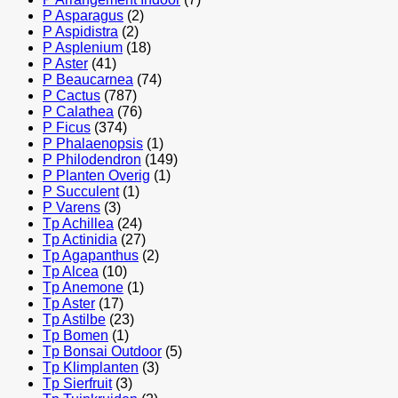
P Asparagus
(2)
P Aspidistra
(2)
P Asplenium
(18)
P Aster
(41)
P Beaucarnea
(74)
P Cactus
(787)
P Calathea
(76)
P Ficus
(374)
P Phalaenopsis
(1)
P Philodendron
(149)
P Planten Overig
(1)
P Succulent
(1)
P Varens
(3)
Tp Achillea
(24)
Tp Actinidia
(27)
Tp Agapanthus
(2)
Tp Alcea
(10)
Tp Anemone
(1)
Tp Aster
(17)
Tp Astilbe
(23)
Tp Bomen
(1)
Tp Bonsai Outdoor
(5)
Tp Klimplanten
(3)
Tp Sierfruit
(3)