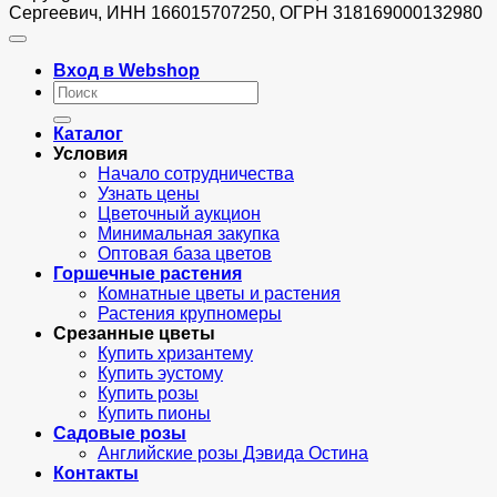
Сергеевич, ИНН 166015707250, ОГРН 318169000132980
Вход в Webshop
Искать:
Каталог
Условия
Начало сотрудничества
Узнать цены
Цветочный аукцион
Минимальная закупка
Оптовая база цветов
Горшечные растения
Комнатные цветы и растения
Растения крупномеры
Срезанные цветы
Купить хризантему
Купить эустому
Купить розы
Купить пионы
Садовые розы
Английские розы Дэвида Остина
Контакты