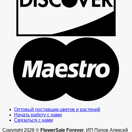
M
Оптовый поставщик цветов и растений
Начать работу с нами
Связаться с нами
Copyright 2026 ©
FlowerSale Forever
, ИП Попов Алексей