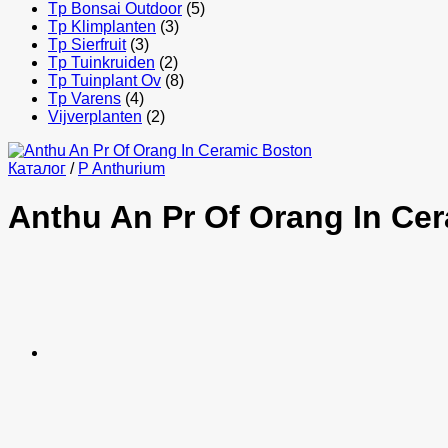
Tp Bonsai Outdoor
(5)
Tp Klimplanten
(3)
Tp Sierfruit
(3)
Tp Tuinkruiden
(2)
Tp Tuinplant Ov
(8)
Tp Varens
(4)
Vijverplanten
(2)
Каталог
/
P Anthurium
Anthu An Pr Of Orang In Ce