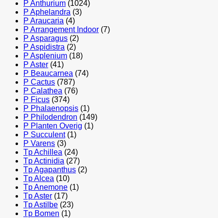
P Anthurium
(1024)
P Aphelandra
(3)
P Araucaria
(4)
P Arrangement Indoor
(7)
P Asparagus
(2)
P Aspidistra
(2)
P Asplenium
(18)
P Aster
(41)
P Beaucarnea
(74)
P Cactus
(787)
P Calathea
(76)
P Ficus
(374)
P Phalaenopsis
(1)
P Philodendron
(149)
P Planten Overig
(1)
P Succulent
(1)
P Varens
(3)
Tp Achillea
(24)
Tp Actinidia
(27)
Tp Agapanthus
(2)
Tp Alcea
(10)
Tp Anemone
(1)
Tp Aster
(17)
Tp Astilbe
(23)
Tp Bomen
(1)