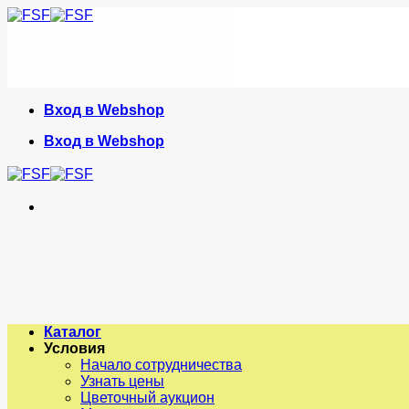
Skip
to
content
Вход в Webshop
Вход в Webshop
Каталог
Условия
Начало сотрудничества
Узнать цены
Цветочный аукцион