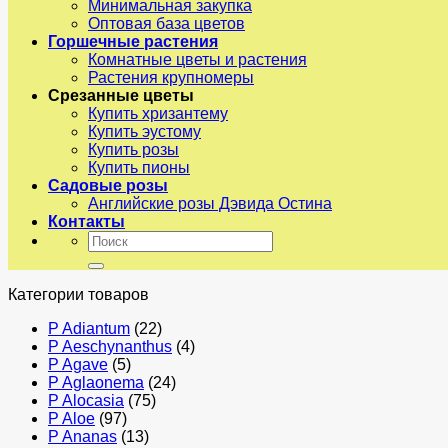
Минимальная закупка
Оптовая база цветов
Горшечные растения
Комнатные цветы и растения
Растения крупномеры
Срезанные цветы
Купить хризантему
Купить эустому
Купить розы
Купить пионы
Садовые розы
Английские розы Дэвида Остина
Контакты
Искать:
Категории товаров
P Adiantum
(22)
P Aeschynanthus
(4)
P Agave
(5)
P Aglaonema
(24)
P Alocasia
(75)
P Aloe
(97)
P Ananas
(13)