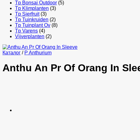
Tp Bonsai Outdoor
(5)
Tp Klimplanten
(3)
Tp Sierfruit
(3)
Tp Tuinkruiden
(2)
Tp Tuinplant Ov
(8)
Tp Varens
(4)
Vijverplanten
(2)
Каталог
/
P Anthurium
Anthu An Pr Of Orang In Sle