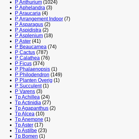
P Anthurium
(1024)
P Aphelandra
(3)
P Araucaria
(4)
P Arrangement Indoor
(7)
P Asparagus
(2)
P Aspidistra
(2)
P Asplenium
(18)
P Aster
(41)
P Beaucarnea
(74)
P Cactus
(787)
P Calathea
(76)
P Ficus
(374)
P Phalaenopsis
(1)
P Philodendron
(149)
P Planten Overig
(1)
P Succulent
(1)
P Varens
(3)
Tp Achillea
(24)
Tp Actinidia
(27)
Tp Agapanthus
(2)
Tp Alcea
(10)
Tp Anemone
(1)
Tp Aster
(17)
Tp Astilbe
(23)
Tp Bomen
(1)