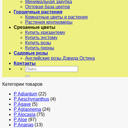
Минимальная закупка
Оптовая база цветов
Горшечные растения
Комнатные цветы и растения
Растения крупномеры
Срезанные цветы
Купить хризантему
Купить эустому
Купить розы
Купить пионы
Садовые розы
Английские розы Дэвида Остина
Контакты
Искать:
Категории товаров
P Adiantum
(22)
P Aeschynanthus
(4)
P Agave
(5)
P Aglaonema
(24)
P Alocasia
(75)
P Aloe
(97)
P Ananas
(13)