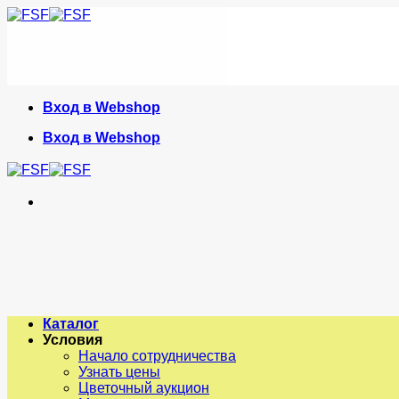
Skip
to
content
Вход в Webshop
Вход в Webshop
Каталог
Условия
Начало сотрудничества
Узнать цены
Цветочный аукцион