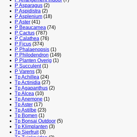
P Asparagus
(2)
P Aspidistra
(2)
P Asplenium
(18)
P Aster
(41)
P Beaucarnea
(74)
P Cactus
(787)
P Calathea
(76)
P Ficus
(374)
P Phalaenopsis
(1)
P Philodendron
(149)
P Planten Overig
(1)
P Succulent
(1)
P Varens
(3)
Tp Achillea
(24)
Tp Actinidia
(27)
Tp Agapanthus
(2)
Tp Alcea
(10)
Tp Anemone
(1)
Tp Aster
(17)
Tp Astilbe
(23)
Tp Bomen
(1)
Tp Bonsai Outdoor
(5)
Tp Klimplanten
(3)
Tp Sierfruit
(3)