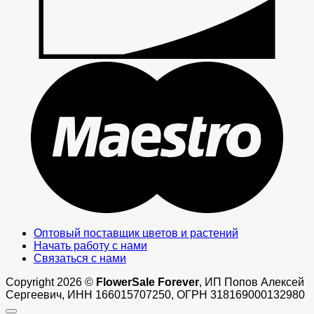
M
Оптовый поставщик цветов и растений
Начать работу с нами
Связаться с нами
Copyright 2026 ©
FlowerSale Forever
, ИП Попов Алексей
Сергеевич, ИНН 166015707250, ОГРН 318169000132980