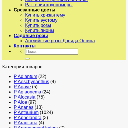
Растения крупномеры
Срезанные цветы
Купить хризантему
Купить эустому
Купить розы
Купить пионы
Садовые розы
Английские розы Дэвида Остина
Контакты
Искать:
Категории товаров
P Adiantum
(22)
P Aeschynanthus
(4)
P Agave
(5)
P Aglaonema
(24)
P Alocasia
(75)
P Aloe
(97)
P Ananas
(13)
P Anthurium
(1024)
P Aphelandra
(3)
P Araucaria
(4)
P Arrangement Indoor
(7)