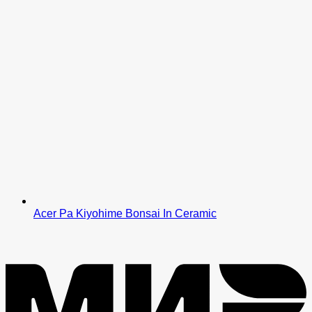
Acer Pa Kiyohime Bonsai In Ceramic
M