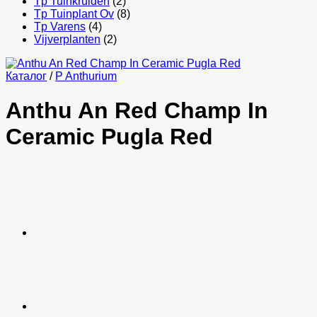
Tp Tuinkruiden
(2)
Tp Tuinplant Ov
(8)
Tp Varens
(4)
Vijverplanten
(2)
Каталог
/
P Anthurium
Anthu An Red Champ In
Ceramic Pugla Red