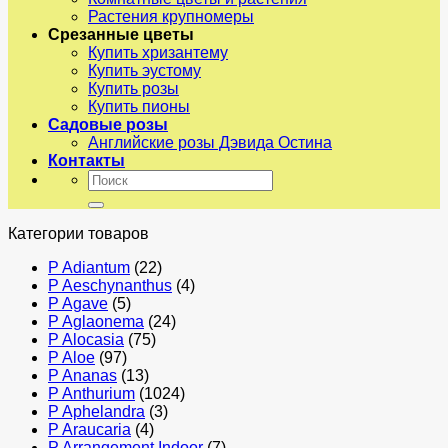
Растения крупномеры
Срезанные цветы
Купить хризантему
Купить эустому
Купить розы
Купить пионы
Садовые розы
Английские розы Дэвида Остина
Контакты
Искать:
Категории товаров
P Adiantum
(22)
P Aeschynanthus
(4)
P Agave
(5)
P Aglaonema
(24)
P Alocasia
(75)
P Aloe
(97)
P Ananas
(13)
P Anthurium
(1024)
P Aphelandra
(3)
P Araucaria
(4)
P Arrangement Indoor
(7)