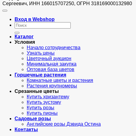
Сергеевич, ИНН 166015707250, ОГРН 318169000132980
Вход в Webshop
Искать:
Каталог
Условия
Начало сотрудничества
Узнать цены
Цветочный аукцион
Минимальная закупка
Оптовая база цветов
Горшечные растения
Комнатные цветы и растения
Растения крупномеры
Срезанные цветы
Купить хризантему
Купить эустому
Купить розы
Купить пионы
Садовые розы
Английские розы Дэвида Остина
Контакты