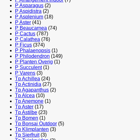
P Asparagus
(2)
P Aspidistra
(2)
P Asplenium
(18)
P Aster
(41)
P Beaucarnea
(74)
P Cactus
(787)
P Calathea
(76)
P Ficus
(374)
P Phalaenopsis
(1)
P Philodendron
(149)
P Planten Overig
(1)
P Succulent
(1)
P Varens
(3)
Tp Achillea
(24)
Tp Actinidia
(27)
Tp Agapanthus
(2)
Tp Alcea
(10)
Tp Anemone
(1)
Tp Aster
(17)
Tp Astilbe
(23)
Tp Bomen
(1)
Tp Bonsai Outdoor
(5)
Tp Klimplanten
(3)
Tp Sierfruit
(3)