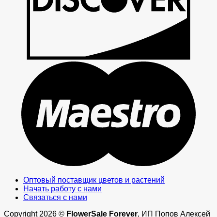
M
Оптовый поставщик цветов и растений
Начать работу с нами
Связаться с нами
Copyright 2026 ©
FlowerSale Forever
, ИП Попов Алексей