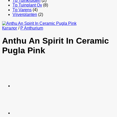
Tp Tuinkruiden
(2)
Tp Tuinplant Ov
(8)
Tp Varens
(4)
Vijverplanten
(2)
Каталог
/
P Anthurium
Anthu An Spirit In Ceramic
Pugla Pink