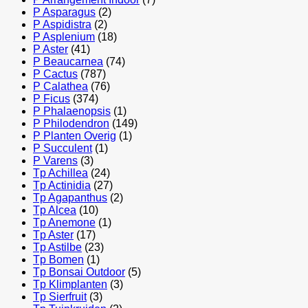
P Asparagus
(2)
P Aspidistra
(2)
P Asplenium
(18)
P Aster
(41)
P Beaucarnea
(74)
P Cactus
(787)
P Calathea
(76)
P Ficus
(374)
P Phalaenopsis
(1)
P Philodendron
(149)
P Planten Overig
(1)
P Succulent
(1)
P Varens
(3)
Tp Achillea
(24)
Tp Actinidia
(27)
Tp Agapanthus
(2)
Tp Alcea
(10)
Tp Anemone
(1)
Tp Aster
(17)
Tp Astilbe
(23)
Tp Bomen
(1)
Tp Bonsai Outdoor
(5)
Tp Klimplanten
(3)
Tp Sierfruit
(3)