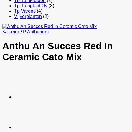
Tp Tuinkruiden
(2)
Tp Tuinplant Ov
(8)
Tp Varens
(4)
Vijverplanten
(2)
Каталог
/
P Anthurium
Anthu An Succes Red In
Ceramic Cato Mix