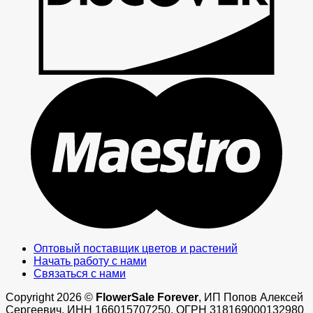
M
Оптовый поставщик цветов и растений
Начать работу с нами
Связаться с нами
Copyright 2026 ©
FlowerSale Forever
, ИП Попов Алексей
Сергеевич, ИНН 166015707250, ОГРН 318169000132980