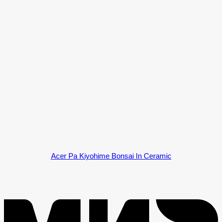
Acer Pa Kiyohime Bonsai In Ceramic
M