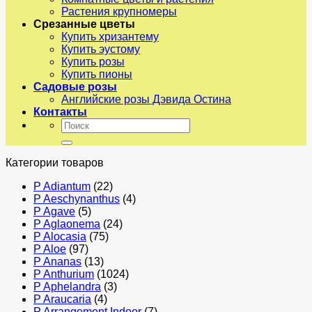
Растения крупномеры
Срезанные цветы
Купить хризантему
Купить эустому
Купить розы
Купить пионы
Садовые розы
Английские розы Дэвида Остина
Контакты
Искать:
Категории товаров
P Adiantum
(22)
P Aeschynanthus
(4)
P Agave
(5)
P Aglaonema
(24)
P Alocasia
(75)
P Aloe
(97)
P Ananas
(13)
P Anthurium
(1024)
P Aphelandra
(3)
P Araucaria
(4)
P Arrangement Indoor
(7)