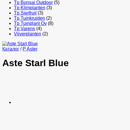
Tp Bonsai Outdoor
(5)
Tp Klimplanten
(3)
Tp Sierfruit
(3)
Tp Tuinkruiden
(2)
Tp Tuinplant Ov
(8)
Tp Varens
(4)
Vijverplanten
(2)
Каталог
/
P Aster
Aste Starl Blue