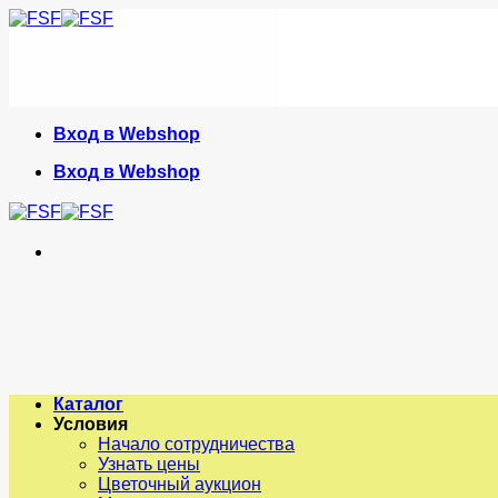
Skip
to
content
Вход в Webshop
Вход в Webshop
Каталог
Условия
Начало сотрудничества
Узнать цены
Цветочный аукцион