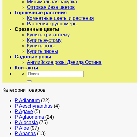
Минимальная закупка
Оптовая база цветов
Горшечные растения
Комнатные цветы и растения
Растения крупномеры
Срезанные цветы
Купить хризантему
Купить эустому
Купить розы
Купить пионы
Садовые розы
Английские розы Дэвида Остина
Контакты
Искать:
Категории товаров
P Adiantum
(22)
P Aeschynanthus
(4)
P Agave
(5)
P Aglaonema
(24)
P Alocasia
(75)
P Aloe
(97)
P Ananas
(13)