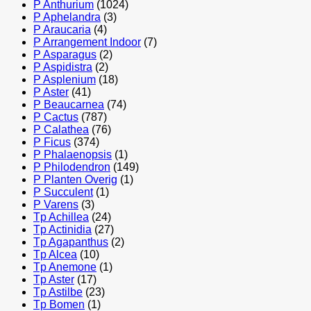
P Anthurium
(1024)
P Aphelandra
(3)
P Araucaria
(4)
P Arrangement Indoor
(7)
P Asparagus
(2)
P Aspidistra
(2)
P Asplenium
(18)
P Aster
(41)
P Beaucarnea
(74)
P Cactus
(787)
P Calathea
(76)
P Ficus
(374)
P Phalaenopsis
(1)
P Philodendron
(149)
P Planten Overig
(1)
P Succulent
(1)
P Varens
(3)
Tp Achillea
(24)
Tp Actinidia
(27)
Tp Agapanthus
(2)
Tp Alcea
(10)
Tp Anemone
(1)
Tp Aster
(17)
Tp Astilbe
(23)
Tp Bomen
(1)