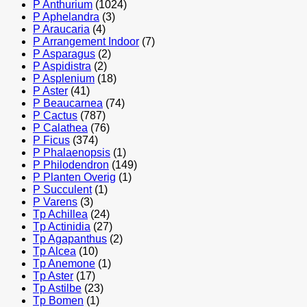
P Anthurium
(1024)
P Aphelandra
(3)
P Araucaria
(4)
P Arrangement Indoor
(7)
P Asparagus
(2)
P Aspidistra
(2)
P Asplenium
(18)
P Aster
(41)
P Beaucarnea
(74)
P Cactus
(787)
P Calathea
(76)
P Ficus
(374)
P Phalaenopsis
(1)
P Philodendron
(149)
P Planten Overig
(1)
P Succulent
(1)
P Varens
(3)
Tp Achillea
(24)
Tp Actinidia
(27)
Tp Agapanthus
(2)
Tp Alcea
(10)
Tp Anemone
(1)
Tp Aster
(17)
Tp Astilbe
(23)
Tp Bomen
(1)