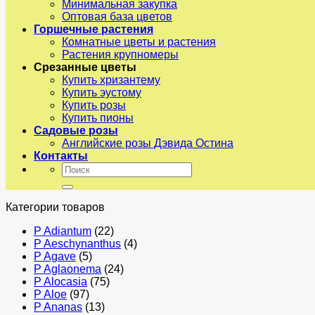
Минимальная закупка
Оптовая база цветов
Горшечные растения
Комнатные цветы и растения
Растения крупномеры
Срезанные цветы
Купить хризантему
Купить эустому
Купить розы
Купить пионы
Садовые розы
Английские розы Дэвида Остина
Контакты
Искать:
Категории товаров
P Adiantum
(22)
P Aeschynanthus
(4)
P Agave
(5)
P Aglaonema
(24)
P Alocasia
(75)
P Aloe
(97)
P Ananas
(13)