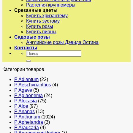
Растения крупномеры
Срезанные цветы
Купить хризантему
Купить эустому
Купить розы
Купить пионы
Садовые розы
Английские розы Дэвида Остина
Контакты
Искать:
Категории товаров
P Adiantum
(22)
P Aeschynanthus
(4)
P Agave
(5)
P Aglaonema
(24)
P Alocasia
(75)
P Aloe
(97)
P Ananas
(13)
P Anthurium
(1024)
P Aphelandra
(3)
P Araucaria
(4)
P Arrangement Indoor
(7)