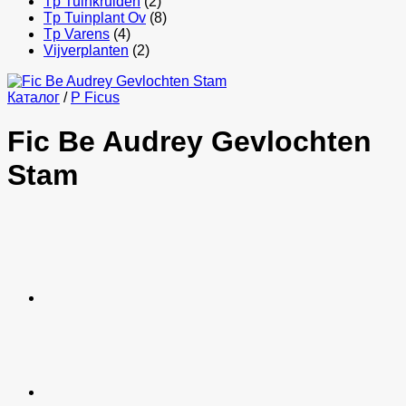
Tp Tuinkruiden
(2)
Tp Tuinplant Ov
(8)
Tp Varens
(4)
Vijverplanten
(2)
Каталог
/
P Ficus
Fic Be Audrey Gevlochten
Stam