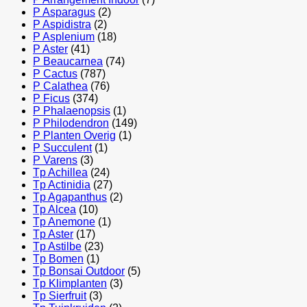
P Asparagus
(2)
P Aspidistra
(2)
P Asplenium
(18)
P Aster
(41)
P Beaucarnea
(74)
P Cactus
(787)
P Calathea
(76)
P Ficus
(374)
P Phalaenopsis
(1)
P Philodendron
(149)
P Planten Overig
(1)
P Succulent
(1)
P Varens
(3)
Tp Achillea
(24)
Tp Actinidia
(27)
Tp Agapanthus
(2)
Tp Alcea
(10)
Tp Anemone
(1)
Tp Aster
(17)
Tp Astilbe
(23)
Tp Bomen
(1)
Tp Bonsai Outdoor
(5)
Tp Klimplanten
(3)
Tp Sierfruit
(3)