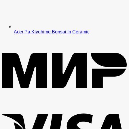
Acer Pa Kiyohime Bonsai In Ceramic
M
V