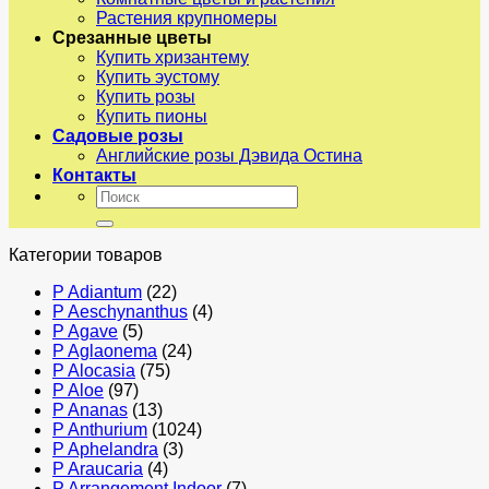
Растения крупномеры
Срезанные цветы
Купить хризантему
Купить эустому
Купить розы
Купить пионы
Садовые розы
Английские розы Дэвида Остина
Контакты
Искать:
Категории товаров
P Adiantum
(22)
P Aeschynanthus
(4)
P Agave
(5)
P Aglaonema
(24)
P Alocasia
(75)
P Aloe
(97)
P Ananas
(13)
P Anthurium
(1024)
P Aphelandra
(3)
P Araucaria
(4)
P Arrangement Indoor
(7)