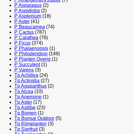
P Asparagus
(2)
P Aspidistra
(2)
P Asplenium
(18)
P Aster
(41)
P Beaucarnea
(74)
P Cactus
(787)
P Calathea
(76)
P Ficus
(374)
P Phalaenopsis
(1)
P Philodendron
(149)
P Planten Overig
(1)
P Succulent
(1)
P Varens
(3)
Tp Achillea
(24)
Tp Actinidia
(27)
Tp Agapanthus
(2)
Tp Alcea
(10)
Tp Anemone
(1)
Tp Aster
(17)
Tp Astilbe
(23)
Tp Bomen
(1)
Tp Bonsai Outdoor
(5)
Tp Klimplanten
(3)
Tp Sierfruit
(3)