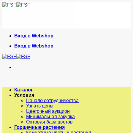
Skip
to
content
Вход в Webshop
Вход в Webshop
Каталог
Условия
Начало сотрудничества
Узнать цены
Цветочный аукцион
Минимальная закупка
Оптовая база цветов
Горшечные растения
Комнатные цветы и растения