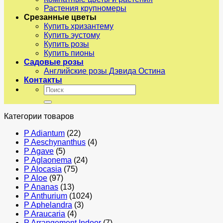
Растения крупномеры
Срезанные цветы
Купить хризантему
Купить эустому
Купить розы
Купить пионы
Садовые розы
Английские розы Дэвида Остина
Контакты
Искать:
Категории товаров
P Adiantum
(22)
P Aeschynanthus
(4)
P Agave
(5)
P Aglaonema
(24)
P Alocasia
(75)
P Aloe
(97)
P Ananas
(13)
P Anthurium
(1024)
P Aphelandra
(3)
P Araucaria
(4)
P Arrangement Indoor
(7)