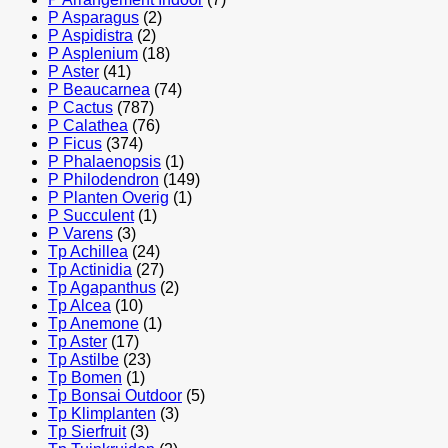
P Asparagus
(2)
P Aspidistra
(2)
P Asplenium
(18)
P Aster
(41)
P Beaucarnea
(74)
P Cactus
(787)
P Calathea
(76)
P Ficus
(374)
P Phalaenopsis
(1)
P Philodendron
(149)
P Planten Overig
(1)
P Succulent
(1)
P Varens
(3)
Tp Achillea
(24)
Tp Actinidia
(27)
Tp Agapanthus
(2)
Tp Alcea
(10)
Tp Anemone
(1)
Tp Aster
(17)
Tp Astilbe
(23)
Tp Bomen
(1)
Tp Bonsai Outdoor
(5)
Tp Klimplanten
(3)
Tp Sierfruit
(3)