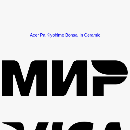
Acer Pa Kiyohime Bonsai In Ceramic
M
V