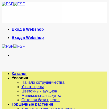
Skip
to
content
Вход в Webshop
Вход в Webshop
Каталог
Условия
Начало сотрудничества
Узнать цены
Цветочный аукцион
Минимальная закупка
Оптовая база цветов
Горшечные растения
Комнатные цветы и растения