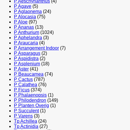
P Aeschynanthus
(4)
P Agave
(5)
P Aglaonema
(24)
P Alocasia
(75)
P Aloe
(97)
P Ananas
(13)
P Anthurium
(1024)
P Aphelandra
(3)
P Araucaria
(4)
P Arrangement Indoor
(7)
P Asparagus
(2)
P Aspidistra
(2)
P Asplenium
(18)
P Aster
(41)
P Beaucarnea
(74)
P Cactus
(787)
P Calathea
(76)
P Ficus
(374)
P Phalaenopsis
(1)
P Philodendron
(149)
P Planten Overig
(1)
P Succulent
(1)
P Varens
(3)
Tp Achillea
(24)
Tp Actinidia
(27)