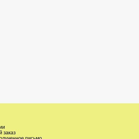
ии
 заказ
полученное письмо.