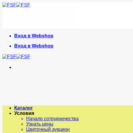
Skip
to
content
Вход в Webshop
Вход в Webshop
Каталог
Условия
Начало сотрудничества
Узнать цены
Цветочный аукцион