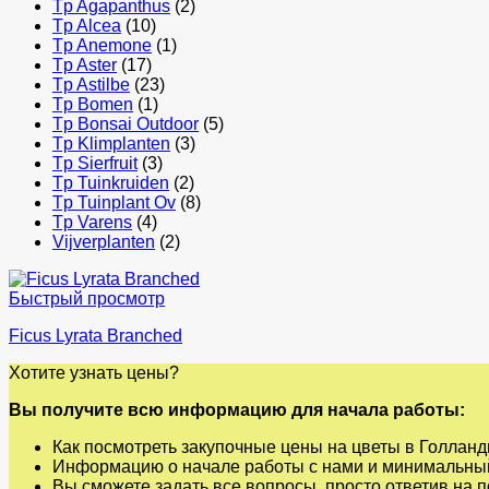
Tp Agapanthus
(2)
Tp Alcea
(10)
Tp Anemone
(1)
Tp Aster
(17)
Tp Astilbe
(23)
Tp Bomen
(1)
Tp Bonsai Outdoor
(5)
Tp Klimplanten
(3)
Tp Sierfruit
(3)
Tp Tuinkruiden
(2)
Tp Tuinplant Ov
(8)
Tp Varens
(4)
Vijverplanten
(2)
Быстрый просмотр
Ficus Lyrata Branched
Хотите узнать цены?
Вы получите всю информацию для начала работы:
Как посмотреть закупочные цены на цветы в Голланд
Информацию о начале работы с нами и минимальный
Вы сможете задать все вопросы, просто ответив на 