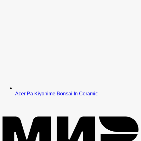
Acer Pa Kiyohime Bonsai In Ceramic
M