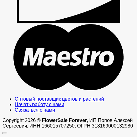
M
Оптовый поставщик цветов и растений
Начать работу с нами
Связаться с нами
Copyright 2026 ©
FlowerSale Forever
, ИП Попов Алексей
Сергеевич, ИНН 166015707250, ОГРН 318169000132980