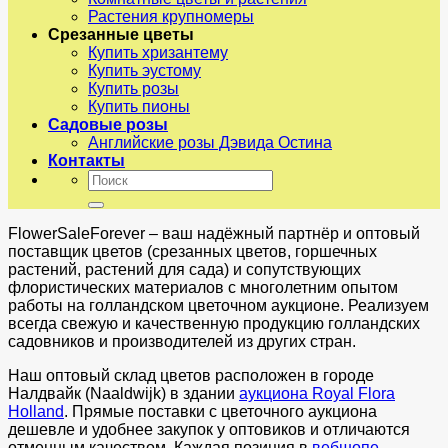
Растения крупномеры
Срезанные цветы
Купить хризантему
Купить эустому
Купить розы
Купить пионы
Садовые розы
Английские розы Дэвида Остина
Контакты
Искать:
FlowerSaleForever – ваш надёжный партнёр и оптовый
поставщик цветов (срезанных цветов, горшечных
растений, растений для сада) и сопутствующих
флористических материалов с многолетним опытом
работы на голландском цветочном аукционе. Реализуем
всегда свежую и качественную продукцию голландских
садовников и производителей из других стран.
Наш оптовый склад цветов расположен в городе
Налдвайк (Naaldwijk) в здании
аукциона Royal Flora
Holland
. Прямые поставки с цветочного аукциона
дешевле и удобнее закупок у оптовиков и отличаются
отменным качеством. Каждая позиция в
вебшопе