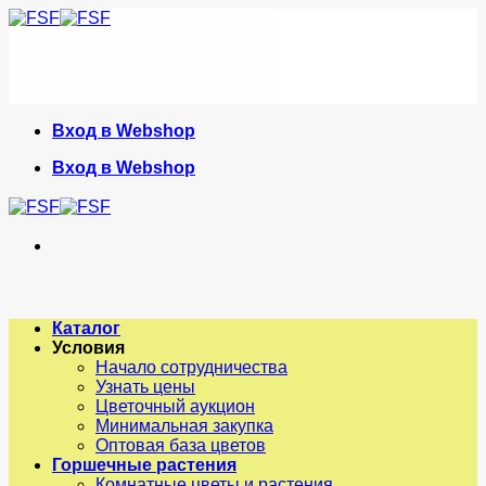
Skip
to
content
Вход в Webshop
Вход в Webshop
Каталог
Условия
Начало сотрудничества
Узнать цены
Цветочный аукцион
Минимальная закупка
Оптовая база цветов
Горшечные растения
Комнатные цветы и растения