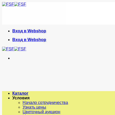
Skip
to
content
Вход в Webshop
Вход в Webshop
Каталог
Условия
Начало сотрудничества
Узнать цены
Цветочный аукцион