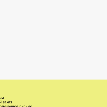
ии
 заказ
полученное письмо.