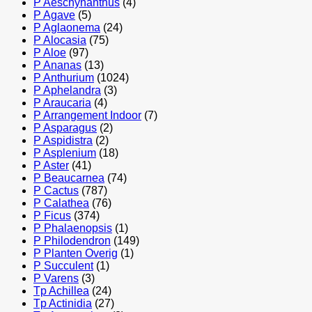
P Aeschynanthus
(4)
P Agave
(5)
P Aglaonema
(24)
P Alocasia
(75)
P Aloe
(97)
P Ananas
(13)
P Anthurium
(1024)
P Aphelandra
(3)
P Araucaria
(4)
P Arrangement Indoor
(7)
P Asparagus
(2)
P Aspidistra
(2)
P Asplenium
(18)
P Aster
(41)
P Beaucarnea
(74)
P Cactus
(787)
P Calathea
(76)
P Ficus
(374)
P Phalaenopsis
(1)
P Philodendron
(149)
P Planten Overig
(1)
P Succulent
(1)
P Varens
(3)
Tp Achillea
(24)
Tp Actinidia
(27)