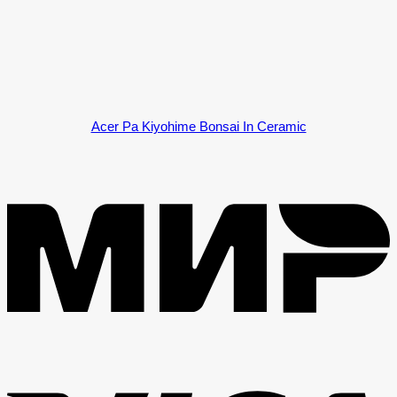
Acer Pa Kiyohime Bonsai In Ceramic
M
V