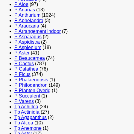
P Aloe
(97)
P Ananas
(13)
P Anthurium
(1024)
P Aphelandra
(3)
P Araucaria
(4)
P Arrangement Indoor
(7)
P Asparagus
(2)
P Aspidistra
(2)
P Asplenium
(18)
P Aster
(41)
P Beaucarnea
(74)
P Cactus
(787)
P Calathea
(76)
P Ficus
(374)
P Phalaenopsis
(1)
P Philodendron
(149)
P Planten Overig
(1)
P Succulent
(1)
P Varens
(3)
Tp Achillea
(24)
Tp Actinidia
(27)
Tp Agapanthus
(2)
Tp Alcea
(10)
Tp Anemone
(1)
Tp Aster
(17)