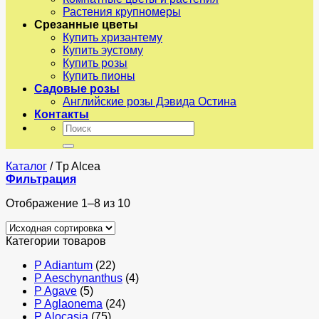
Растения крупномеры
Срезанные цветы
Купить хризантему
Купить эустому
Купить розы
Купить пионы
Садовые розы
Английские розы Дэвида Остина
Контакты
Искать:
Каталог
/
Tp Alcea
Фильтрация
Отображение 1–8 из 10
Категории товаров
P Adiantum
(22)
P Aeschynanthus
(4)
P Agave
(5)
P Aglaonema
(24)
P Alocasia
(75)