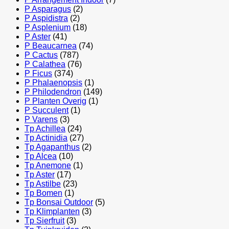
P Asparagus
(2)
P Aspidistra
(2)
P Asplenium
(18)
P Aster
(41)
P Beaucarnea
(74)
P Cactus
(787)
P Calathea
(76)
P Ficus
(374)
P Phalaenopsis
(1)
P Philodendron
(149)
P Planten Overig
(1)
P Succulent
(1)
P Varens
(3)
Tp Achillea
(24)
Tp Actinidia
(27)
Tp Agapanthus
(2)
Tp Alcea
(10)
Tp Anemone
(1)
Tp Aster
(17)
Tp Astilbe
(23)
Tp Bomen
(1)
Tp Bonsai Outdoor
(5)
Tp Klimplanten
(3)
Tp Sierfruit
(3)