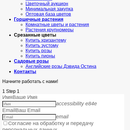
Цветочный аукцион
Минимальная закупка
Оптовая база цветов
Горшечные растения
Комнатные цветы и растения
Растения крупномеры
Срезанные цветы
Купить хризантему
Купить эустому
Купить розы
Купить пионы
Садовые розы
Английские розы Дэвида Остина
Контакты
Начните работать с нами!
1
Step 1
Имя
Ваше Имя
accessibility e84e
Email
Ваш Email
email
Согласие на обработку и передачу
персональных данных