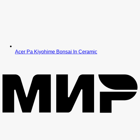
Acer Pa Kiyohime Bonsai In Ceramic
M
V