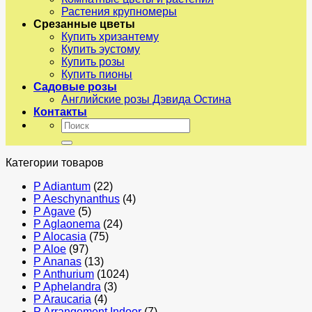
Растения крупномеры
Срезанные цветы
Купить хризантему
Купить эустому
Купить розы
Купить пионы
Садовые розы
Английские розы Дэвида Остина
Контакты
Искать:
Категории товаров
P Adiantum
(22)
P Aeschynanthus
(4)
P Agave
(5)
P Aglaonema
(24)
P Alocasia
(75)
P Aloe
(97)
P Ananas
(13)
P Anthurium
(1024)
P Aphelandra
(3)
P Araucaria
(4)
P Arrangement Indoor
(7)