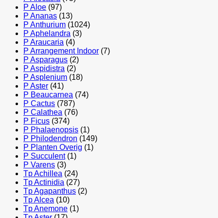
P Aloe
(97)
P Ananas
(13)
P Anthurium
(1024)
P Aphelandra
(3)
P Araucaria
(4)
P Arrangement Indoor
(7)
P Asparagus
(2)
P Aspidistra
(2)
P Asplenium
(18)
P Aster
(41)
P Beaucarnea
(74)
P Cactus
(787)
P Calathea
(76)
P Ficus
(374)
P Phalaenopsis
(1)
P Philodendron
(149)
P Planten Overig
(1)
P Succulent
(1)
P Varens
(3)
Tp Achillea
(24)
Tp Actinidia
(27)
Tp Agapanthus
(2)
Tp Alcea
(10)
Tp Anemone
(1)
Tp Aster
(17)