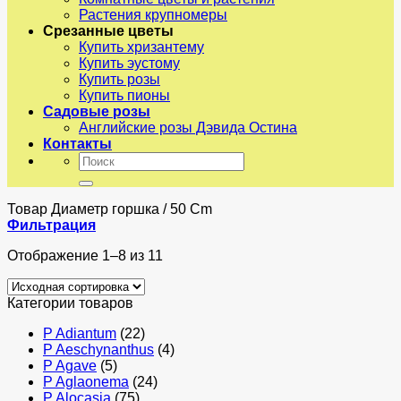
Растения крупномеры
Срезанные цветы
Купить хризантему
Купить эустому
Купить розы
Купить пионы
Садовые розы
Английские розы Дэвида Остина
Контакты
Искать:
Товар Диаметр горшка
/
50 Cm
Фильтрация
Отображение 1–8 из 11
Категории товаров
P Adiantum
(22)
P Aeschynanthus
(4)
P Agave
(5)
P Aglaonema
(24)
P Alocasia
(75)