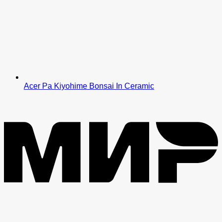
Acer Pa Kiyohime Bonsai In Ceramic
M
V