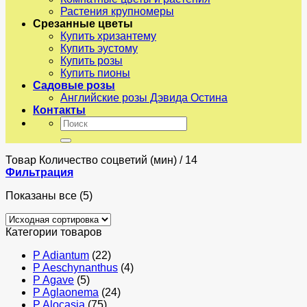
Растения крупномеры
Срезанные цветы
Купить хризантему
Купить эустому
Купить розы
Купить пионы
Садовые розы
Английские розы Дэвида Остина
Контакты
Искать:
Товар Количество соцветий (мин)
/
14
Фильтрация
Показаны все (5)
Категории товаров
P Adiantum
(22)
P Aeschynanthus
(4)
P Agave
(5)
P Aglaonema
(24)
P Alocasia
(75)