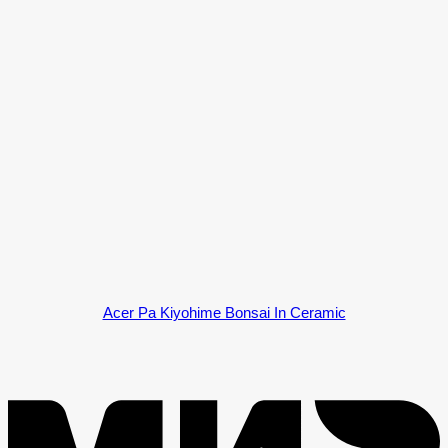
Acer Pa Kiyohime Bonsai In Ceramic
M