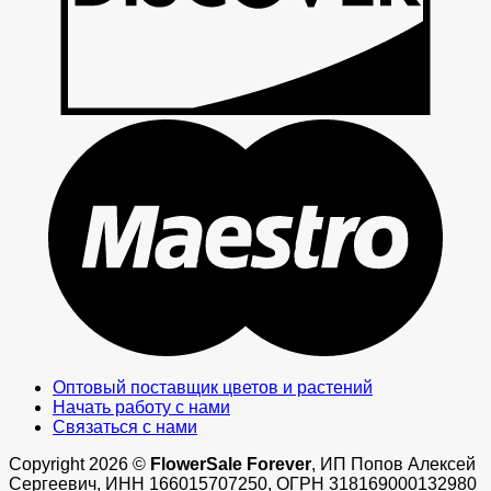
M
Оптовый поставщик цветов и растений
Начать работу с нами
Связаться с нами
Copyright 2026 ©
FlowerSale Forever
, ИП Попов Алексей
Сергеевич, ИНН 166015707250, ОГРН 318169000132980