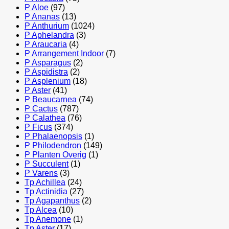
P Aloe
(97)
P Ananas
(13)
P Anthurium
(1024)
P Aphelandra
(3)
P Araucaria
(4)
P Arrangement Indoor
(7)
P Asparagus
(2)
P Aspidistra
(2)
P Asplenium
(18)
P Aster
(41)
P Beaucarnea
(74)
P Cactus
(787)
P Calathea
(76)
P Ficus
(374)
P Phalaenopsis
(1)
P Philodendron
(149)
P Planten Overig
(1)
P Succulent
(1)
P Varens
(3)
Tp Achillea
(24)
Tp Actinidia
(27)
Tp Agapanthus
(2)
Tp Alcea
(10)
Tp Anemone
(1)
Tp Aster
(17)