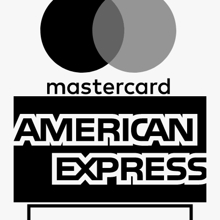
A
E
D