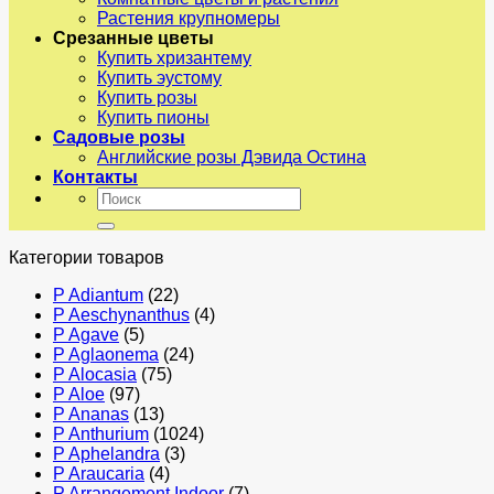
Растения крупномеры
Срезанные цветы
Купить хризантему
Купить эустому
Купить розы
Купить пионы
Садовые розы
Английские розы Дэвида Остина
Контакты
Искать:
Категории товаров
P Adiantum
(22)
P Aeschynanthus
(4)
P Agave
(5)
P Aglaonema
(24)
P Alocasia
(75)
P Aloe
(97)
P Ananas
(13)
P Anthurium
(1024)
P Aphelandra
(3)
P Araucaria
(4)
P Arrangement Indoor
(7)