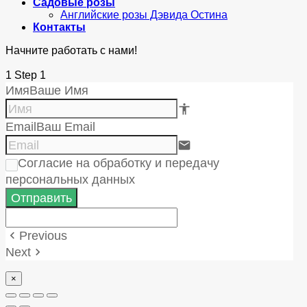
Садовые розы
Английские розы Дэвида Остина
Контакты
Начните работать с нами!
1
Step 1
Имя
Ваше Имя
accessibility e84e
Email
Ваш Email
email
Согласие на обработку и передачу
персональных данных
Отправить
Previous
keyboard_arrow_left
Next
keyboard_arrow_right
×