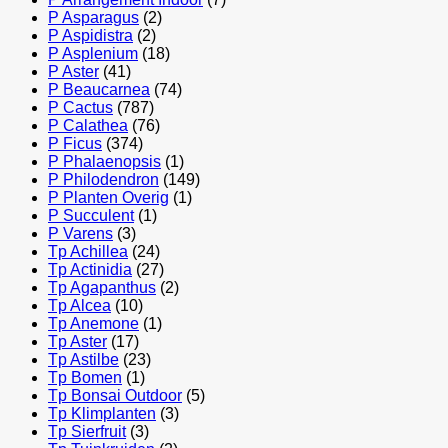
P Asparagus
(2)
P Aspidistra
(2)
P Asplenium
(18)
P Aster
(41)
P Beaucarnea
(74)
P Cactus
(787)
P Calathea
(76)
P Ficus
(374)
P Phalaenopsis
(1)
P Philodendron
(149)
P Planten Overig
(1)
P Succulent
(1)
P Varens
(3)
Tp Achillea
(24)
Tp Actinidia
(27)
Tp Agapanthus
(2)
Tp Alcea
(10)
Tp Anemone
(1)
Tp Aster
(17)
Tp Astilbe
(23)
Tp Bomen
(1)
Tp Bonsai Outdoor
(5)
Tp Klimplanten
(3)
Tp Sierfruit
(3)