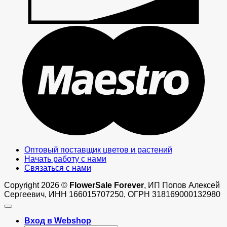
M
Оптовый поставщик цветов и растений
Начать работу с нами
Связаться с нами
Copyright 2026 ©
FlowerSale Forever
, ИП Попов Алексей
Сергеевич, ИНН 166015707250, ОГРН 318169000132980
Вход в Webshop