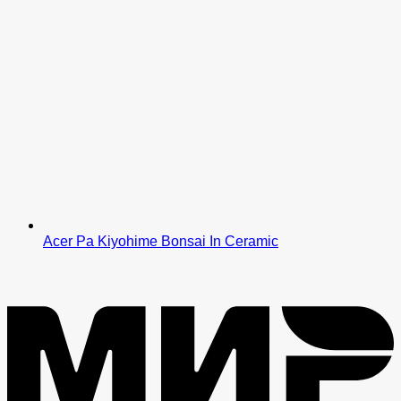
Acer Pa Kiyohime Bonsai In Ceramic
M