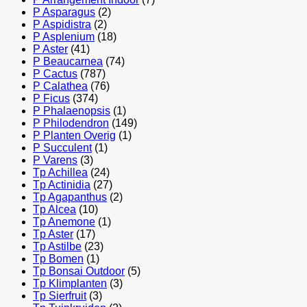
P Asparagus
(2)
P Aspidistra
(2)
P Asplenium
(18)
P Aster
(41)
P Beaucarnea
(74)
P Cactus
(787)
P Calathea
(76)
P Ficus
(374)
P Phalaenopsis
(1)
P Philodendron
(149)
P Planten Overig
(1)
P Succulent
(1)
P Varens
(3)
Tp Achillea
(24)
Tp Actinidia
(27)
Tp Agapanthus
(2)
Tp Alcea
(10)
Tp Anemone
(1)
Tp Aster
(17)
Tp Astilbe
(23)
Tp Bomen
(1)
Tp Bonsai Outdoor
(5)
Tp Klimplanten
(3)
Tp Sierfruit
(3)