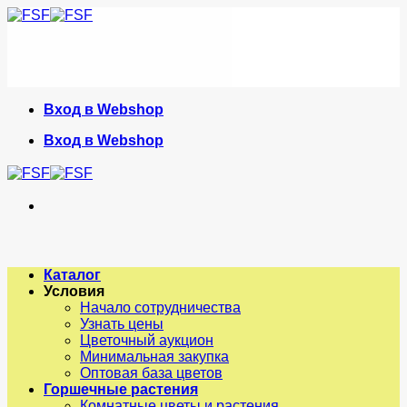
Skip
to
content
Вход в Webshop
Вход в Webshop
Каталог
Условия
Начало сотрудничества
Узнать цены
Цветочный аукцион
Минимальная закупка
Оптовая база цветов
Горшечные растения
Комнатные цветы и растения