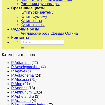
Растения крупномеры
Срезанные цветы
Купить хризантему
Купить эустому
Купить розы
Купить пионы
Садовые розы
Английские розы Дэвида Остина
Контакты
Искать:
Категории товаров
P Adiantum
(22)
P Aeschynanthus
(4)
P Agave
(5)
P Aglaonema
(24)
P Alocasia
(75)
P Aloe
(97)
P Ananas
(13)
P Anthurium
(1024)
P Aphelandra
(3)
P Araucaria
(4)
P Arrangement Indoor
(7)