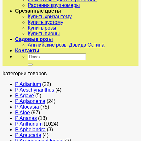
Растения крупномеры
Срезанные цветы
Купить хризантему
Купить эустому
Купить розы
Купить пионы
Садовые розы
Английские розы Дэвида Остина
Контакты
Искать:
Категории товаров
P Adiantum
(22)
P Aeschynanthus
(4)
P Agave
(5)
P Aglaonema
(24)
P Alocasia
(75)
P Aloe
(97)
P Ananas
(13)
P Anthurium
(1024)
P Aphelandra
(3)
P Araucaria
(4)
P Arrangement Indoor
(7)