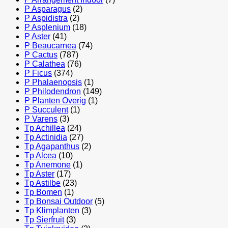
P Asparagus
(2)
P Aspidistra
(2)
P Asplenium
(18)
P Aster
(41)
P Beaucarnea
(74)
P Cactus
(787)
P Calathea
(76)
P Ficus
(374)
P Phalaenopsis
(1)
P Philodendron
(149)
P Planten Overig
(1)
P Succulent
(1)
P Varens
(3)
Tp Achillea
(24)
Tp Actinidia
(27)
Tp Agapanthus
(2)
Tp Alcea
(10)
Tp Anemone
(1)
Tp Aster
(17)
Tp Astilbe
(23)
Tp Bomen
(1)
Tp Bonsai Outdoor
(5)
Tp Klimplanten
(3)
Tp Sierfruit
(3)