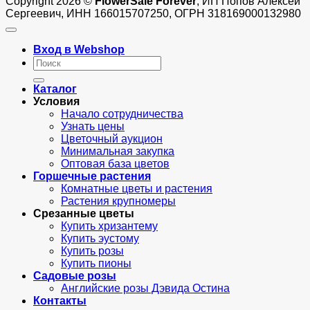
Copyright 2026 ©
FlowerSale Forever
, ИП Попов Алексей
Сергеевич, ИНН 166015707250, ОГРН 318169000132980
Вход в Webshop
Искать:
Каталог
Условия
Начало сотрудничества
Узнать цены
Цветочный аукцион
Минимальная закупка
Оптовая база цветов
Горшечные растения
Комнатные цветы и растения
Растения крупномеры
Срезанные цветы
Купить хризантему
Купить эустому
Купить розы
Купить пионы
Садовые розы
Английские розы Дэвида Остина
Контакты