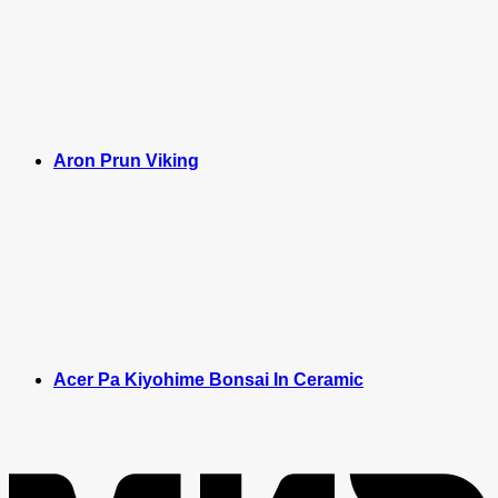
Aron Prun Viking
Acer Pa Kiyohime Bonsai In Ceramic
M