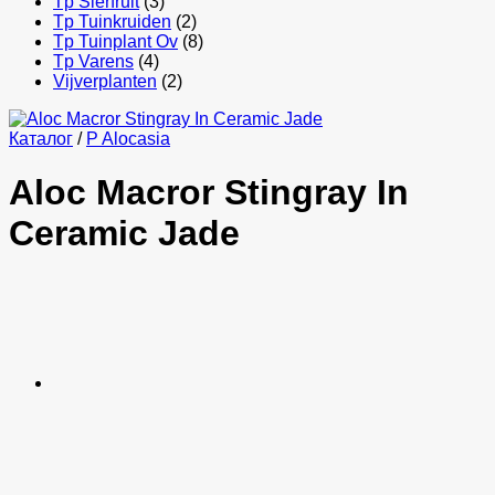
Tp Sierfruit
(3)
Tp Tuinkruiden
(2)
Tp Tuinplant Ov
(8)
Tp Varens
(4)
Vijverplanten
(2)
Каталог
/
P Alocasia
Aloc Macror Stingray In
Ceramic Jade