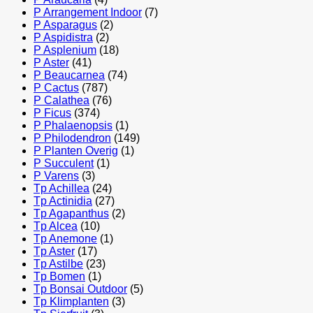
P Arrangement Indoor
(7)
P Asparagus
(2)
P Aspidistra
(2)
P Asplenium
(18)
P Aster
(41)
P Beaucarnea
(74)
P Cactus
(787)
P Calathea
(76)
P Ficus
(374)
P Phalaenopsis
(1)
P Philodendron
(149)
P Planten Overig
(1)
P Succulent
(1)
P Varens
(3)
Tp Achillea
(24)
Tp Actinidia
(27)
Tp Agapanthus
(2)
Tp Alcea
(10)
Tp Anemone
(1)
Tp Aster
(17)
Tp Astilbe
(23)
Tp Bomen
(1)
Tp Bonsai Outdoor
(5)
Tp Klimplanten
(3)