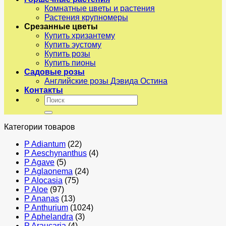
Комнатные цветы и растения
Растения крупномеры
Срезанные цветы
Купить хризантему
Купить эустому
Купить розы
Купить пионы
Садовые розы
Английские розы Дэвида Остина
Контакты
Искать:
Категории товаров
P Adiantum
(22)
P Aeschynanthus
(4)
P Agave
(5)
P Aglaonema
(24)
P Alocasia
(75)
P Aloe
(97)
P Ananas
(13)
P Anthurium
(1024)
P Aphelandra
(3)
P Araucaria
(4)