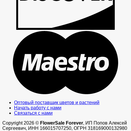
M
Оптовый поставщик цветов и растений
Начать работу с нами
Связаться с нами
Copyright 2026 ©
FlowerSale Forever
, ИП Попов Алексей
Сергеевич, ИНН 166015707250, ОГРН 318169000132980