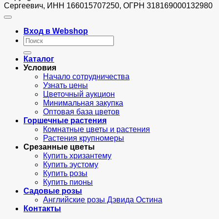
Сергеевич, ИНН 166015707250, ОГРН 318169000132980
Вход в Webshop
Искать:
Каталог
Условия
Начало сотрудничества
Узнать цены
Цветочный аукцион
Минимальная закупка
Оптовая база цветов
Горшечные растения
Комнатные цветы и растения
Растения крупномеры
Срезанные цветы
Купить хризантему
Купить эустому
Купить розы
Купить пионы
Садовые розы
Английские розы Дэвида Остина
Контакты