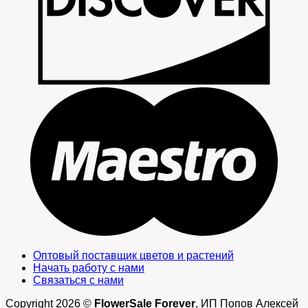
M
Оптовый поставщик цветов и растений
Начать работу с нами
Связаться с нами
Copyright 2026 ©
FlowerSale Forever
, ИП Попов Алексей