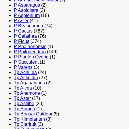
P Asparagus
(2)
P Aspidistra
(2)
P Asplenium
(18)
P Aster
(41)
P Beaucarnea
(74)
P Cactus
(787)
P Calathea
(76)
P Ficus
(374)
P Phalaenopsis
(1)
P Philodendron
(149)
P Planten Overig
(1)
P Succulent
(1)
P Varens
(3)
Tp Achillea
(24)
Tp Actinidia
(27)
Tp Agapanthus
(2)
Tp Alcea
(10)
Tp Anemone
(1)
Tp Aster
(17)
Tp Astilbe
(23)
Tp Bomen
(1)
Tp Bonsai Outdoor
(5)
Tp Klimplanten
(3)
Tp Sierfruit
(3)