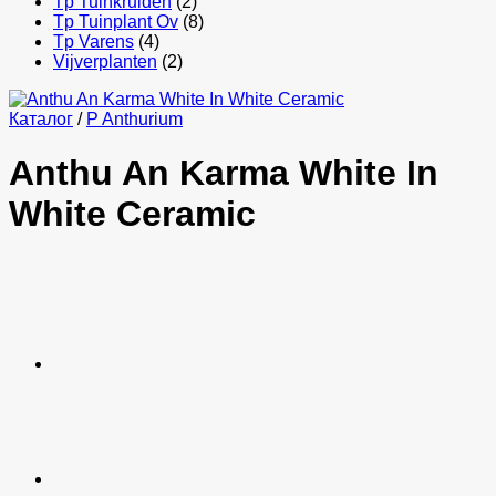
Tp Tuinkruiden
(2)
Tp Tuinplant Ov
(8)
Tp Varens
(4)
Vijverplanten
(2)
Каталог
/
P Anthurium
Anthu An Karma White In
White Ceramic