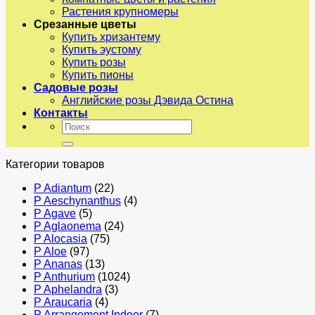
Растения крупномеры
Срезанные цветы
Купить хризантему
Купить эустому
Купить розы
Купить пионы
Садовые розы
Английские розы Дэвида Остина
Контакты
Искать:
Категории товаров
P Adiantum
(22)
P Aeschynanthus
(4)
P Agave
(5)
P Aglaonema
(24)
P Alocasia
(75)
P Aloe
(97)
P Ananas
(13)
P Anthurium
(1024)
P Aphelandra
(3)
P Araucaria
(4)
P Arrangement Indoor
(7)