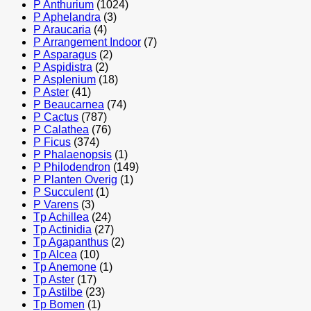
P Anthurium
(1024)
P Aphelandra
(3)
P Araucaria
(4)
P Arrangement Indoor
(7)
P Asparagus
(2)
P Aspidistra
(2)
P Asplenium
(18)
P Aster
(41)
P Beaucarnea
(74)
P Cactus
(787)
P Calathea
(76)
P Ficus
(374)
P Phalaenopsis
(1)
P Philodendron
(149)
P Planten Overig
(1)
P Succulent
(1)
P Varens
(3)
Tp Achillea
(24)
Tp Actinidia
(27)
Tp Agapanthus
(2)
Tp Alcea
(10)
Tp Anemone
(1)
Tp Aster
(17)
Tp Astilbe
(23)
Tp Bomen
(1)