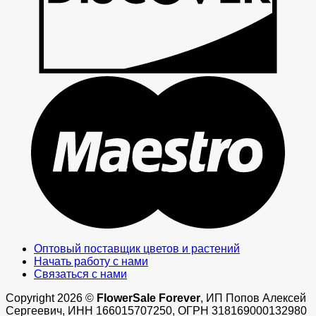
M
Оптовый поставщик цветов и растений
Начать работу с нами
Связаться с нами
Copyright 2026 ©
FlowerSale Forever
, ИП Попов Алексей
Сергеевич, ИНН 166015707250, ОГРН 318169000132980