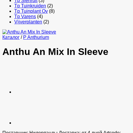
Tp Sierfruit
(3)
Tp Tuinkruiden
(2)
Tp Tuinplant Ov
(8)
Tp Varens
(4)
Vijverplanten
(2)
Каталог
/
P Anthurium
Anthu An Mix In Sleeve
Поставщик: Нидерланды Доставка: от 4 дней Artcode: