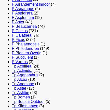
P Arrangement Indoor
(7)
P Asparagus
(2)
P Aspidistra
(2)
P Asplenium
(18)
P Aster
(41)
P Beaucarnea
(74)
P Cactus
(787)
P Calathea
(76)
P Ficus
(374)
P Phalaenopsis
(1)
P Philodendron
(149)
P Planten Overig
(1)
P Succulent
(1)
P Varens
(3)
Tp Achillea
(24)
Tp Actinidia
(27)
Tp Agapanthus
(2)
Tp Alcea
(10)
Tp Anemone
(1)
Tp Aster
(17)
Tp Astilbe
(23)
Tp Bomen
(1)
Tp Bonsai Outdoor
(5)
Tp Klimplanten
(3)