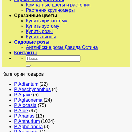
Комнатные цветы и растения
Растения крупномеры
Срезанные цветы
Купить хризантему
Купить эустому
Купить розы
Купить пионы
Садовые розы
Английские розы Дэвида Остина
Контакты
Искать:
Категории товаров
P Adiantum
(22)
P Aeschynanthus
(4)
P Agave
(5)
P Aglaonema
(24)
P Alocasia
(75)
P Aloe
(97)
P Ananas
(13)
P Anthurium
(1024)
P Aphelandra
(3)
P Araucaria
(4)