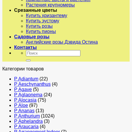
Растения крупномеры
Срезанные цветы
Купить хризантему
Купить эустому
Купить розы
Купить пионы
Садовые розы
Английские розы Дэвида Остина
Контакты
Искать:
Категории товаров
P Adiantum
(22)
P Aeschynanthus
(4)
P Agave
(5)
P Aglaonema
(24)
P Alocasia
(75)
P Aloe
(97)
P Ananas
(13)
P Anthurium
(1024)
P Aphelandra
(3)
P Araucaria
(4)
P Arrangement Indoor
(7)