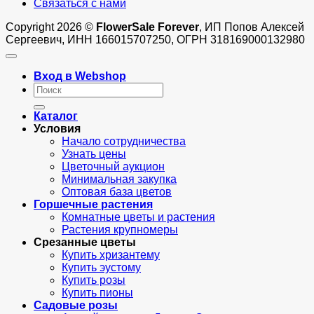
Связаться с нами
Copyright 2026 ©
FlowerSale Forever
, ИП Попов Алексей
Сергеевич, ИНН 166015707250, ОГРН 318169000132980
Вход в Webshop
Искать:
Каталог
Условия
Начало сотрудничества
Узнать цены
Цветочный аукцион
Минимальная закупка
Оптовая база цветов
Горшечные растения
Комнатные цветы и растения
Растения крупномеры
Срезанные цветы
Купить хризантему
Купить эустому
Купить розы
Купить пионы
Садовые розы