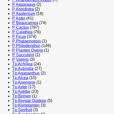
P Asparagus
(2)
P Aspidistra
(2)
P Asplenium
(18)
P Aster
(41)
P Beaucarnea
(74)
P Cactus
(787)
P Calathea
(76)
P Ficus
(374)
P Phalaenopsis
(1)
P Philodendron
(149)
P Planten Overig
(1)
P Succulent
(1)
P Varens
(3)
Tp Achillea
(24)
Tp Actinidia
(27)
Tp Agapanthus
(2)
Tp Alcea
(10)
Tp Anemone
(1)
Tp Aster
(17)
Tp Astilbe
(23)
Tp Bomen
(1)
Tp Bonsai Outdoor
(5)
Tp Klimplanten
(3)
Tp Sierfruit
(3)