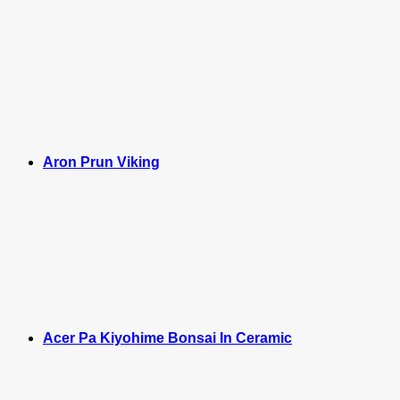
Aron Prun Viking
Acer Pa Kiyohime Bonsai In Ceramic
M