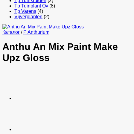
Tp Tuinkruiden
(2)
Tp Tuinplant Ov
(8)
Tp Varens
(4)
Vijverplanten
(2)
Каталог
/
P Anthurium
Anthu An Mix Paint Make
Upz Gloss