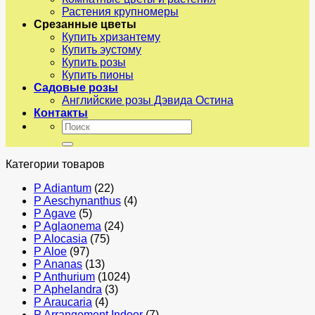
Растения крупномеры
Срезанные цветы
Купить хризантему
Купить эустому
Купить розы
Купить пионы
Садовые розы
Английские розы Дэвида Остина
Контакты
Искать:
Категории товаров
P Adiantum
(22)
P Aeschynanthus
(4)
P Agave
(5)
P Aglaonema
(24)
P Alocasia
(75)
P Aloe
(97)
P Ananas
(13)
P Anthurium
(1024)
P Aphelandra
(3)
P Araucaria
(4)
P Arrangement Indoor
(7)