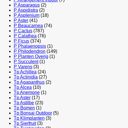
P Asparagus
(2)
P Aspidistra
(2)
P Asplenium
(18)
P Aster
(41)
P Beaucarnea
(74)
P Cactus
(787)
P Calathea
(76)
P Ficus
(374)
P Phalaenopsis
(1)
P Philodendron
(149)
P Planten Overig
(1)
P Succulent
(1)
P Varens
(3)
Tp Achillea
(24)
Tp Actinidia
(27)
Tp Agapanthus
(2)
Tp Alcea
(10)
Tp Anemone
(1)
Tp Aster
(17)
Tp Astilbe
(23)
Tp Bomen
(1)
Tp Bonsai Outdoor
(5)
Tp Klimplanten
(3)
Tp Sierfruit
(3)