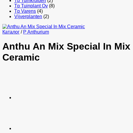
Tp Tuinkruiden
(2)
Tp Tuinplant Ov
(8)
Tp Varens
(4)
Vijverplanten
(2)
Каталог
/
P Anthurium
Anthu An Mix Special In Mix
Ceramic