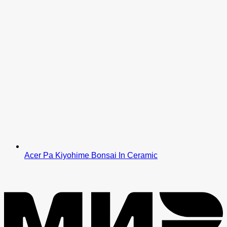
Acer Pa Kiyohime Bonsai In Ceramic
M