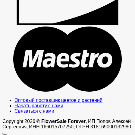
M
Оптовый поставщик цветов и растений
Начать работу с нами
Связаться с нами
Copyright 2026 ©
FlowerSale Forever
, ИП Попов Алексей
Сергеевич, ИНН 166015707250, ОГРН 318169000132980