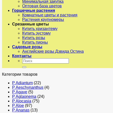
Минимальная закупка
Оптовая база цветов
Горшечные растения
Комнатные цветы и растения
Растения крупномеры
Срезанные цветы
Купить хризантему
Купить эустому
Купить розы
Купить пионы
Садовые розы
Английские розы Дэвида Остина
Контакты
Искать:
Категории товаров
P Adiantum
(22)
P Aeschynanthus
(4)
P Agave
(5)
P Aglaonema
(24)
P Alocasia
(75)
P Aloe
(97)
P Ananas
(13)