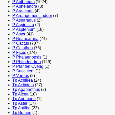
P Anthurium
(1024)
P Aphelandra
(3)
P Araucaria
(4)
P Arrangement Indoor
(7)
P Asparagus
(2)
P Aspidistra
(2)
P Asplenium
(18)
P Aster
(41)
P Beaucarnea
(74)
P Cactus
(787)
P Calathea
(76)
P Ficus
(374)
P Phalaenopsis
(1)
P Philodendron
(149)
P Planten Overig
(1)
P Succulent
(1)
P Varens
(3)
Tp Achillea
(24)
Tp Actinidia
(27)
Tp Agapanthus
(2)
Tp Alcea
(10)
Tp Anemone
(1)
Tp Aster
(17)
Tp Astilbe
(23)
Tp Bomen
(1)