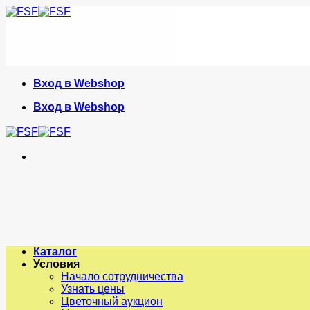
Skip
to
content
Вход в Webshop
Вход в Webshop
Каталог
Условия
Начало сотрудничества
Узнать цены
Цветочный аукцион