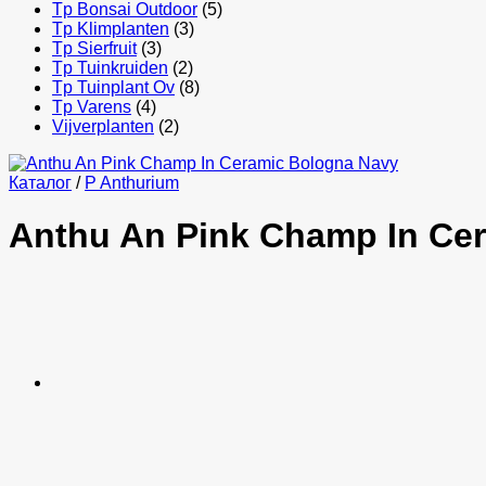
Tp Bonsai Outdoor
(5)
Tp Klimplanten
(3)
Tp Sierfruit
(3)
Tp Tuinkruiden
(2)
Tp Tuinplant Ov
(8)
Tp Varens
(4)
Vijverplanten
(2)
Каталог
/
P Anthurium
Anthu An Pink Champ In Ce