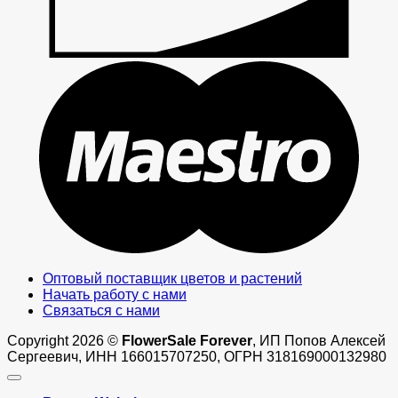
M
Оптовый поставщик цветов и растений
Начать работу с нами
Связаться с нами
Copyright 2026 ©
FlowerSale Forever
, ИП Попов Алексей
Сергеевич, ИНН 166015707250, ОГРН 318169000132980