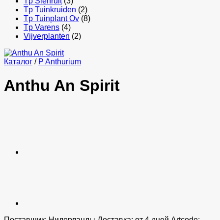
Tp Sierfruit
(3)
Tp Tuinkruiden
(2)
Tp Tuinplant Ov
(8)
Tp Varens
(4)
Vijverplanten
(2)
Каталог
/
P Anthurium
Anthu An Spirit
Поставщик: Нидерланды Доставка: от 4 дней Artcode: