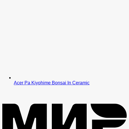
Acer Pa Kiyohime Bonsai In Ceramic
M