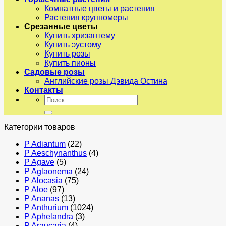
Комнатные цветы и растения
Растения крупномеры
Срезанные цветы
Купить хризантему
Купить эустому
Купить розы
Купить пионы
Садовые розы
Английские розы Дэвида Остина
Контакты
Искать:
Категории товаров
P Adiantum
(22)
P Aeschynanthus
(4)
P Agave
(5)
P Aglaonema
(24)
P Alocasia
(75)
P Aloe
(97)
P Ananas
(13)
P Anthurium
(1024)
P Aphelandra
(3)
P Araucaria
(4)