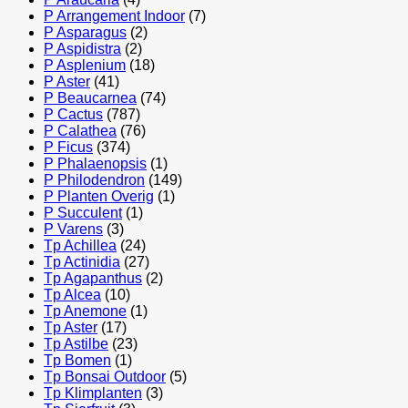
P Arrangement Indoor
(7)
P Asparagus
(2)
P Aspidistra
(2)
P Asplenium
(18)
P Aster
(41)
P Beaucarnea
(74)
P Cactus
(787)
P Calathea
(76)
P Ficus
(374)
P Phalaenopsis
(1)
P Philodendron
(149)
P Planten Overig
(1)
P Succulent
(1)
P Varens
(3)
Tp Achillea
(24)
Tp Actinidia
(27)
Tp Agapanthus
(2)
Tp Alcea
(10)
Tp Anemone
(1)
Tp Aster
(17)
Tp Astilbe
(23)
Tp Bomen
(1)
Tp Bonsai Outdoor
(5)
Tp Klimplanten
(3)