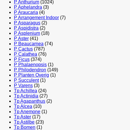
P Anthurium
(1024)
P Aphelandra
(3)
P Araucaria
(4)
P Arrangement Indoor
(7)
P Asparagus
(2)
P Aspidistra
(2)
P Asplenium
(18)
P Aster
(41)
P Beaucarnea
(74)
P Cactus
(787)
P Calathea
(76)
P Ficus
(374)
P Phalaenopsis
(1)
P Philodendron
(149)
P Planten Overig
(1)
P Succulent
(1)
P Varens
(3)
Tp Achillea
(24)
Tp Actinidia
(27)
Tp Agapanthus
(2)
Tp Alcea
(10)
Tp Anemone
(1)
Tp Aster
(17)
Tp Astilbe
(23)
Tp Bomen
(1)