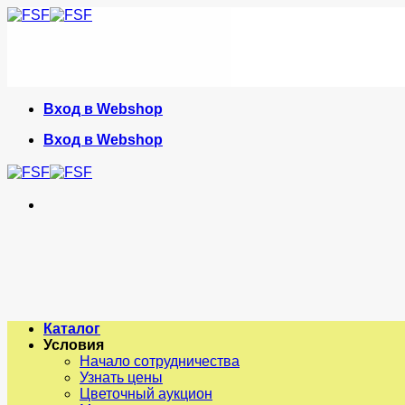
Skip
to
content
Вход в Webshop
Вход в Webshop
Каталог
Условия
Начало сотрудничества
Узнать цены
Цветочный аукцион