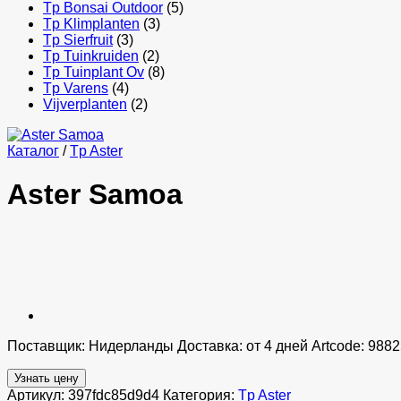
Tp Bonsai Outdoor
(5)
Tp Klimplanten
(3)
Tp Sierfruit
(3)
Tp Tuinkruiden
(2)
Tp Tuinplant Ov
(8)
Tp Varens
(4)
Vijverplanten
(2)
Каталог
/
Tp Aster
Aster Samoa
Поставщик: Нидерланды Доставка: от 4 дней Artcode: 9882
Узнать цену
Артикул:
397fdc85d9d4
Категория:
Tp Aster