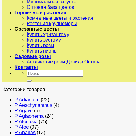
Минимальная закупка
Оптовая база цветов
Горшечные растения
Комнатные цветы и растения
Растения крупномеры
Срезанные цветы
Купить хризантему
Купить эустому
Купить розы
Купить пионы
Садовые розы
Английские розы Дэвида Остина
Контакты
Искать:
Категории товаров
P Adiantum
(22)
P Aeschynanthus
(4)
P Agave
(5)
P Aglaonema
(24)
P Alocasia
(75)
P Aloe
(97)
P Ananas
(13)