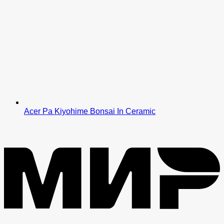
Acer Pa Kiyohime Bonsai In Ceramic
M