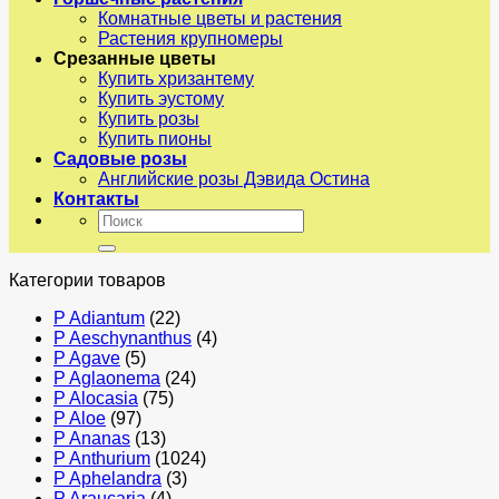
Комнатные цветы и растения
Растения крупномеры
Срезанные цветы
Купить хризантему
Купить эустому
Купить розы
Купить пионы
Садовые розы
Английские розы Дэвида Остина
Контакты
Искать:
Категории товаров
P Adiantum
(22)
P Aeschynanthus
(4)
P Agave
(5)
P Aglaonema
(24)
P Alocasia
(75)
P Aloe
(97)
P Ananas
(13)
P Anthurium
(1024)
P Aphelandra
(3)
P Araucaria
(4)