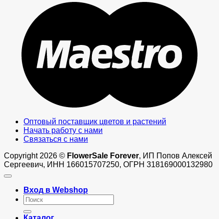
M
Оптовый поставщик цветов и растений
Начать работу с нами
Связаться с нами
Copyright 2026 ©
FlowerSale Forever
, ИП Попов Алексей
Сергеевич, ИНН 166015707250, ОГРН 318169000132980
Вход в Webshop
Искать:
Каталог