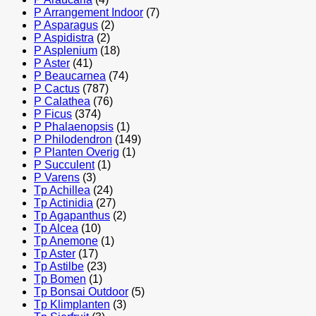
P Arrangement Indoor
(7)
P Asparagus
(2)
P Aspidistra
(2)
P Asplenium
(18)
P Aster
(41)
P Beaucarnea
(74)
P Cactus
(787)
P Calathea
(76)
P Ficus
(374)
P Phalaenopsis
(1)
P Philodendron
(149)
P Planten Overig
(1)
P Succulent
(1)
P Varens
(3)
Tp Achillea
(24)
Tp Actinidia
(27)
Tp Agapanthus
(2)
Tp Alcea
(10)
Tp Anemone
(1)
Tp Aster
(17)
Tp Astilbe
(23)
Tp Bomen
(1)
Tp Bonsai Outdoor
(5)
Tp Klimplanten
(3)