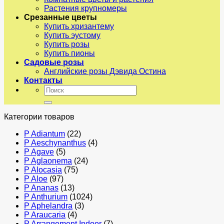
Растения крупномеры
Срезанные цветы
Купить хризантему
Купить эустому
Купить розы
Купить пионы
Садовые розы
Английские розы Дэвида Остина
Контакты
Искать:
Категории товаров
P Adiantum
(22)
P Aeschynanthus
(4)
P Agave
(5)
P Aglaonema
(24)
P Alocasia
(75)
P Aloe
(97)
P Ananas
(13)
P Anthurium
(1024)
P Aphelandra
(3)
P Araucaria
(4)
P Arrangement Indoor
(7)