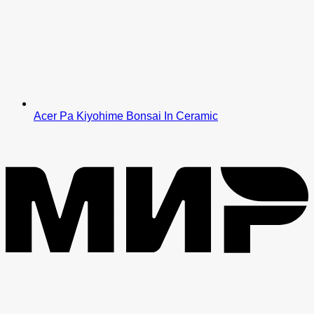
Acer Pa Kiyohime Bonsai In Ceramic
M
V