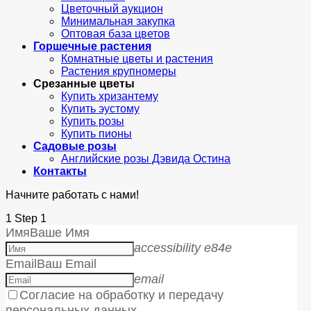
Цветочный аукцион
Минимальная закупка
Оптовая база цветов
Горшечные растения
Комнатные цветы и растения
Растения крупномеры
Срезанные цветы
Купить хризантему
Купить эустому
Купить розы
Купить пионы
Садовые розы
Английские розы Дэвида Остина
Контакты
Начните работать с нами!
1
Step 1
Имя
Ваше Имя
accessibility e84e
Email
Ваш Email
email
Согласие на обработку и передачу
персональных данных