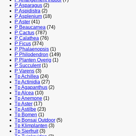
P Asparagus
(2)
P Aspidistra
(2)
P Asplenium
(18)
P Aster
(41)
P Beaucarnea
(74)
P Cactus
(787)
P Calathea
(76)
P Ficus
(374)
P Phalaenopsis
(1)
P Philodendron
(149)
P Planten Overig
(1)
P Succulent
(1)
P Varens
(3)
Tp Achillea
(24)
Tp Actinidia
(27)
Tp Agapanthus
(2)
Tp Alcea
(10)
Tp Anemone
(1)
Tp Aster
(17)
Tp Astilbe
(23)
Tp Bomen
(1)
Tp Bonsai Outdoor
(5)
Tp Klimplanten
(3)
Tp Sierfruit
(3)