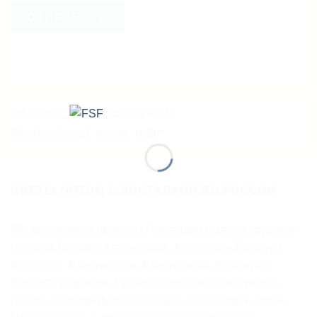
ОТПРАВИТЬ
keyboard_arrow_left
Previous
Next
keyboard_arrow_right
ЦВЕТЫ ОПТОМ С ДОСТАВКОЙ ПО РОССИИ
Мы доставляем цветы из Голландии по всем крупным
городам России:: Архангельск, Астрахань, Барнаул,
Белгород, Владивосток, Владикавказ, Волгоград,
Воркута, Воронеж, Екатеринбург, Ижевск, Иркутск,
Казань, Калининград, Краснодар, Красноярск, Курск,