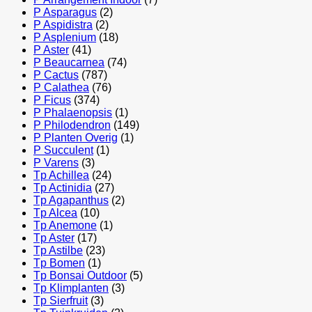
P Asparagus
(2)
P Aspidistra
(2)
P Asplenium
(18)
P Aster
(41)
P Beaucarnea
(74)
P Cactus
(787)
P Calathea
(76)
P Ficus
(374)
P Phalaenopsis
(1)
P Philodendron
(149)
P Planten Overig
(1)
P Succulent
(1)
P Varens
(3)
Tp Achillea
(24)
Tp Actinidia
(27)
Tp Agapanthus
(2)
Tp Alcea
(10)
Tp Anemone
(1)
Tp Aster
(17)
Tp Astilbe
(23)
Tp Bomen
(1)
Tp Bonsai Outdoor
(5)
Tp Klimplanten
(3)
Tp Sierfruit
(3)