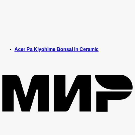
Acer Pa Kiyohime Bonsai In Ceramic
M
V