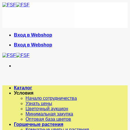
Skip
to
content
Вход в Webshop
Вход в Webshop
Каталог
Условия
Начало сотрудничества
Узнать цены
Цветочный аукцион
Минимальная закупка
Оптовая база цветов
Горшечные растения
Комнатные цветы и растения