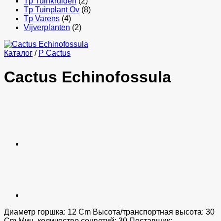
Tp Tuinkruiden
(2)
Tp Tuinplant Ov
(8)
Tp Varens
(4)
Vijverplanten
(2)
Каталог
/
P Cactus
Cactus Echinofossula
Диаметр горшка: 12 Cm Высота/транспортная высота: 30
Cm Мин. количество соцветий: 30 Поставщик: