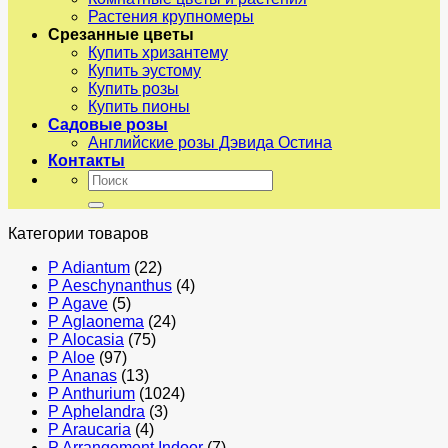
Растения крупномеры
Срезанные цветы
Купить хризантему
Купить эустому
Купить розы
Купить пионы
Садовые розы
Английские розы Дэвида Остина
Контакты
Искать:
Категории товаров
P Adiantum
(22)
P Aeschynanthus
(4)
P Agave
(5)
P Aglaonema
(24)
P Alocasia
(75)
P Aloe
(97)
P Ananas
(13)
P Anthurium
(1024)
P Aphelandra
(3)
P Araucaria
(4)
P Arrangement Indoor
(7)