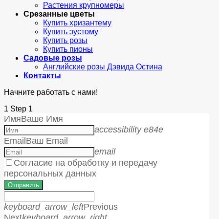
Растения крупномеры
Срезанные цветы
Купить хризантему
Купить эустому
Купить розы
Купить пионы
Садовые розы
Английские розы Дэвида Остина
Контакты
Начните работать с нами!
1
Step 1
Имя
Ваше Имя
accessibility e84e
Email
Ваш Email
email
Согласие на обработку и передачу
персональных данных
Отправить
keyboard_arrow_left
Previous
Next
keyboard_arrow_right