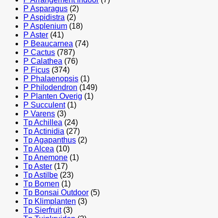
P Asparagus
(2)
P Aspidistra
(2)
P Asplenium
(18)
P Aster
(41)
P Beaucarnea
(74)
P Cactus
(787)
P Calathea
(76)
P Ficus
(374)
P Phalaenopsis
(1)
P Philodendron
(149)
P Planten Overig
(1)
P Succulent
(1)
P Varens
(3)
Tp Achillea
(24)
Tp Actinidia
(27)
Tp Agapanthus
(2)
Tp Alcea
(10)
Tp Anemone
(1)
Tp Aster
(17)
Tp Astilbe
(23)
Tp Bomen
(1)
Tp Bonsai Outdoor
(5)
Tp Klimplanten
(3)
Tp Sierfruit
(3)