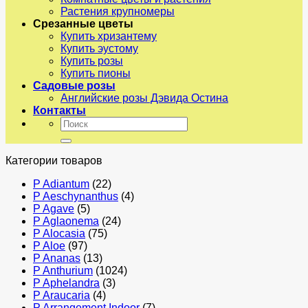
Растения крупномеры
Срезанные цветы
Купить хризантему
Купить эустому
Купить розы
Купить пионы
Садовые розы
Английские розы Дэвида Остина
Контакты
Искать:
Категории товаров
P Adiantum
(22)
P Aeschynanthus
(4)
P Agave
(5)
P Aglaonema
(24)
P Alocasia
(75)
P Aloe
(97)
P Ananas
(13)
P Anthurium
(1024)
P Aphelandra
(3)
P Araucaria
(4)
P Arrangement Indoor
(7)