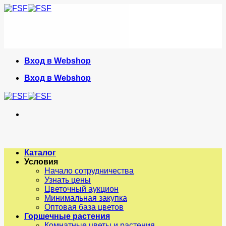
Skip
to
content
Вход в Webshop
Вход в Webshop
Каталог
Условия
Начало сотрудничества
Узнать цены
Цветочный аукцион
Минимальная закупка
Оптовая база цветов
Горшечные растения
Комнатные цветы и растения