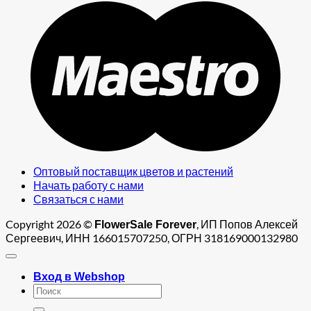
M
Оптовый поставщик цветов и растений
Начать работу с нами
Связаться с нами
Copyright 2026 ©
, ИП Попов Алексей
FlowerSale Forever
Сергеевич, ИНН 166015707250, ОГРН 318169000132980
Вход в Webshop
Искать: