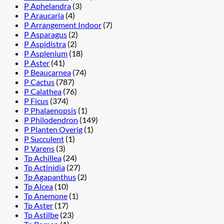
P Aphelandra
(3)
P Araucaria
(4)
P Arrangement Indoor
(7)
P Asparagus
(2)
P Aspidistra
(2)
P Asplenium
(18)
P Aster
(41)
P Beaucarnea
(74)
P Cactus
(787)
P Calathea
(76)
P Ficus
(374)
P Phalaenopsis
(1)
P Philodendron
(149)
P Planten Overig
(1)
P Succulent
(1)
P Varens
(3)
Tp Achillea
(24)
Tp Actinidia
(27)
Tp Agapanthus
(2)
Tp Alcea
(10)
Tp Anemone
(1)
Tp Aster
(17)
Tp Astilbe
(23)