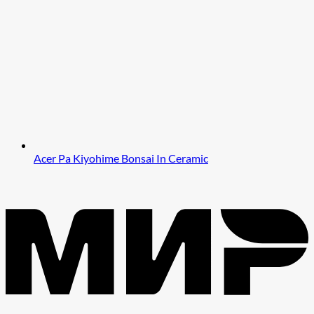
Acer Pa Kiyohime Bonsai In Ceramic
M