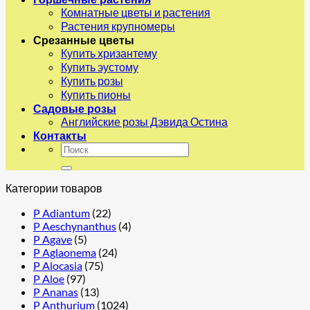
Комнатные цветы и растения
Растения крупномеры
Срезанные цветы
Купить хризантему
Купить эустому
Купить розы
Купить пионы
Садовые розы
Английские розы Дэвида Остина
Контакты
Искать:
Категории товаров
P Adiantum
(22)
P Aeschynanthus
(4)
P Agave
(5)
P Aglaonema
(24)
P Alocasia
(75)
P Aloe
(97)
P Ananas
(13)
P Anthurium
(1024)