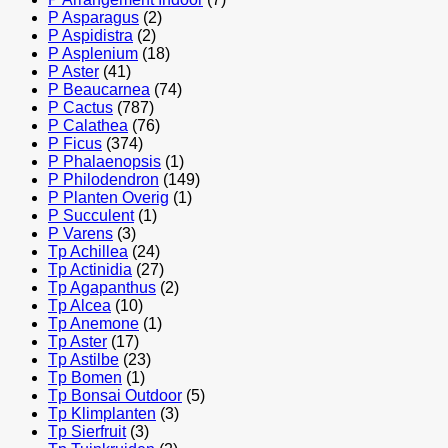
P Asparagus
(2)
P Aspidistra
(2)
P Asplenium
(18)
P Aster
(41)
P Beaucarnea
(74)
P Cactus
(787)
P Calathea
(76)
P Ficus
(374)
P Phalaenopsis
(1)
P Philodendron
(149)
P Planten Overig
(1)
P Succulent
(1)
P Varens
(3)
Tp Achillea
(24)
Tp Actinidia
(27)
Tp Agapanthus
(2)
Tp Alcea
(10)
Tp Anemone
(1)
Tp Aster
(17)
Tp Astilbe
(23)
Tp Bomen
(1)
Tp Bonsai Outdoor
(5)
Tp Klimplanten
(3)
Tp Sierfruit
(3)