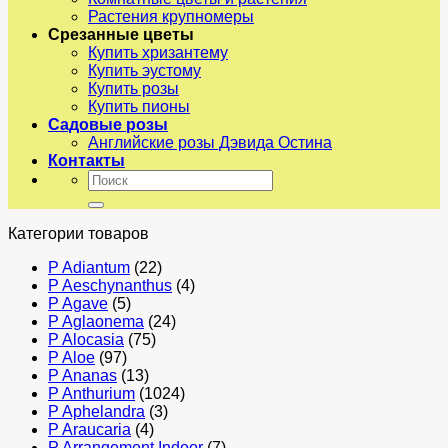
Растения крупномеры
Срезанные цветы
Купить хризантему
Купить эустому
Купить розы
Купить пионы
Садовые розы
Английские розы Дэвида Остина
Контакты
Искать:
Категории товаров
P Adiantum
(22)
P Aeschynanthus
(4)
P Agave
(5)
P Aglaonema
(24)
P Alocasia
(75)
P Aloe
(97)
P Ananas
(13)
P Anthurium
(1024)
P Aphelandra
(3)
P Araucaria
(4)
P Arrangement Indoor
(7)