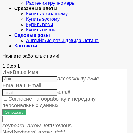
Растения крупномеры
Срезанные цветы
Купить хризантему
Купить эустому
Купить розы
Купить пионы
Садовые розы
Английские розы Дэвида Остина
Контакты
Начните работать с нами!
1
Step 1
Имя
Ваше Имя
accessibility e84e
Email
Ваш Email
email
Согласие на обработку и передачу
персональных данных
Отправить
keyboard_arrow_left
Previous
Next
keyboard_arrow_right