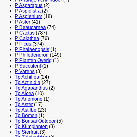
P Asparagus
(2)
P Aspidistra
(2)
P Asplenium
(18)
P Aster
(41)
P Beaucarnea
(74)
P Cactus
(787)
P Calathea
(76)
P Ficus
(374)
P Phalaenopsis
(1)
P Philodendron
(149)
P Planten Overig
(1)
P Succulent
(1)
P Varens
(3)
Tp Achillea
(24)
Tp Actinidia
(27)
Tp Agapanthus
(2)
Tp Alcea
(10)
Tp Anemone
(1)
Tp Aster
(17)
Tp Astilbe
(23)
Tp Bomen
(1)
Tp Bonsai Outdoor
(5)
Tp Klimplanten
(3)
Tp Sierfruit
(3)