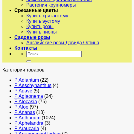
Растения крупномеры
Срезанные цветы
Купить хризантему
Купить эустому
Купить розы
Купить пионы
Садовые розы
Английские розы Дэвида Остина
Контакты
Искать:
Категории товаров
P Adiantum
(22)
P Aeschynanthus
(4)
P Agave
(5)
P Aglaonema
(24)
P Alocasia
(75)
P Aloe
(97)
P Ananas
(13)
P Anthurium
(1024)
P Aphelandra
(3)
P Araucaria
(4)
P Arrangement Indoor
(7)