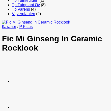
Tp Tuinkruiden
(2)
Tp Tuinplant Ov
(8)
Tp Varens
(4)
Vijverplanten
(2)
Каталог
/
P Ficus
Fic Mi Ginseng In Ceramic
Rocklook