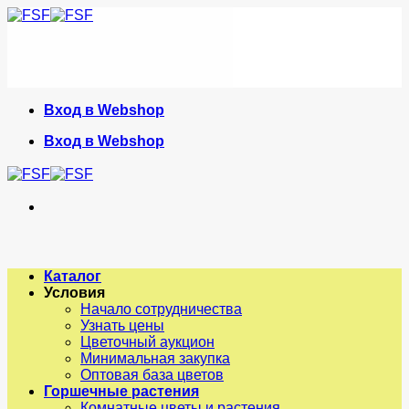
Skip
to
content
Вход в Webshop
Вход в Webshop
Каталог
Условия
Начало сотрудничества
Узнать цены
Цветочный аукцион
Минимальная закупка
Оптовая база цветов
Горшечные растения
Комнатные цветы и растения