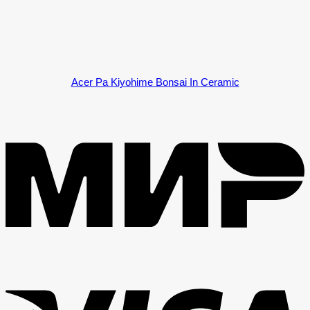
Acer Pa Kiyohime Bonsai In Ceramic
M
V