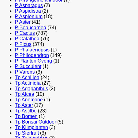
P Asparagus
(2)
P Aspidistra
(2)
P Asplenium
(18)
P Aster
(41)
P Beaucarnea
(74)
P Cactus
(787)
P Calathea
(76)
P Ficus
(374)
P Phalaenopsis
(1)
P Philodendron
(149)
P Planten Overig
(1)
P Succulent
(1)
P Varens
(3)
Tp Achillea
(24)
Tp Actinidia
(27)
Tp Agapanthus
(2)
Tp Alcea
(10)
Tp Anemone
(1)
Tp Aster
(17)
Tp Astilbe
(23)
Tp Bomen
(1)
Tp Bonsai Outdoor
(5)
Tp Klimplanten
(3)
Tp Sierfruit
(3)