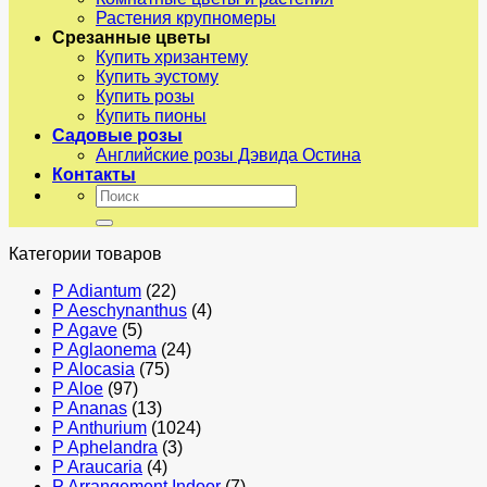
Растения крупномеры
Срезанные цветы
Купить хризантему
Купить эустому
Купить розы
Купить пионы
Садовые розы
Английские розы Дэвида Остина
Контакты
Искать:
Категории товаров
P Adiantum
(22)
P Aeschynanthus
(4)
P Agave
(5)
P Aglaonema
(24)
P Alocasia
(75)
P Aloe
(97)
P Ananas
(13)
P Anthurium
(1024)
P Aphelandra
(3)
P Araucaria
(4)
P Arrangement Indoor
(7)