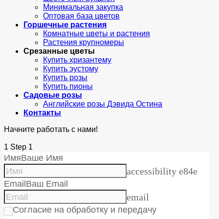
Минимальная закупка
Оптовая база цветов
Горшечные растения
Комнатные цветы и растения
Растения крупномеры
Срезанные цветы
Купить хризантему
Купить эустому
Купить розы
Купить пионы
Садовые розы
Английские розы Дэвида Остина
Контакты
Начните работать с нами!
1
Step 1
Имя
Ваше Имя
accessibility e84e
Email
Ваш Email
email
Согласие на обработку и передачу