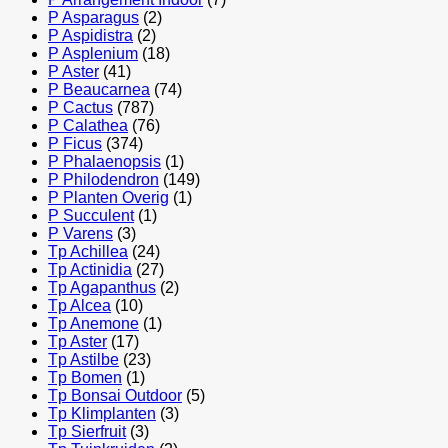
P Asparagus
(2)
P Aspidistra
(2)
P Asplenium
(18)
P Aster
(41)
P Beaucarnea
(74)
P Cactus
(787)
P Calathea
(76)
P Ficus
(374)
P Phalaenopsis
(1)
P Philodendron
(149)
P Planten Overig
(1)
P Succulent
(1)
P Varens
(3)
Tp Achillea
(24)
Tp Actinidia
(27)
Tp Agapanthus
(2)
Tp Alcea
(10)
Tp Anemone
(1)
Tp Aster
(17)
Tp Astilbe
(23)
Tp Bomen
(1)
Tp Bonsai Outdoor
(5)
Tp Klimplanten
(3)
Tp Sierfruit
(3)