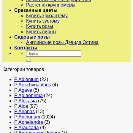
Растения крупномеры
Срезанные цветы
Купить хризантему
Купить эустому
Купить розы
Купить пионы
Садовые розы
Английские розы Дэвида Остина
Контакты
Искать:
Категории товаров
P Adiantum
(22)
P Aeschynanthus
(4)
P Agave
(5)
P Aglaonema
(24)
P Alocasia
(75)
P Aloe
(97)
P Ananas
(13)
P Anthurium
(1024)
P Aphelandra
(3)
P Araucaria
(4)
P Arrangement Indoor
(7)