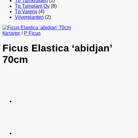
Tp Tuinkruiden
(2)
Tp Tuinplant Ov
(8)
Tp Varens
(4)
Vijverplanten
(2)
Каталог
/
P Ficus
Ficus Elastica ‘abidjan’
70cm