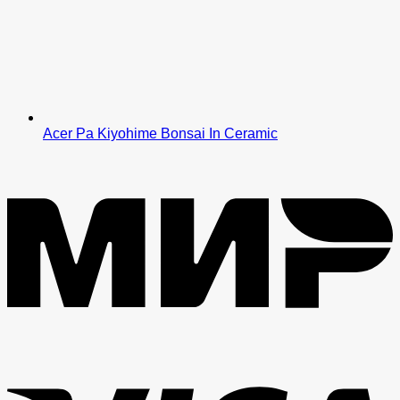
Acer Pa Kiyohime Bonsai In Ceramic
M
V